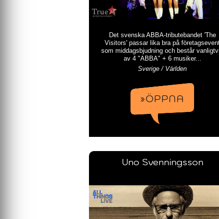
Det svenska ABBA-tributebandet 'The
Visitors' passar lika bra på företagseven
som middagsbjudning och består vanligtv
av 4 "ABBA" + 6 musiker...
Sverige / Världen
»ÖPPNA
Uno Svenningsson