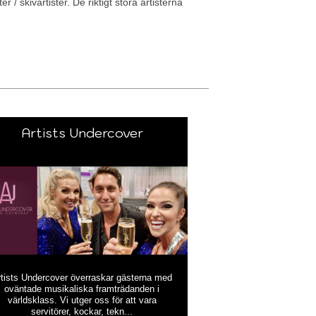
 / skivartister. De riktigt stora artisterna
Artists Undercover
rtists Undercover överraskar gästerna med
oväntade musikaliska framträdanden i
världsklass. Vi utger oss för att vara
servitörer, kockar, tekn...