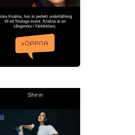
oka Kiralina, hon är perfekt underhållning
till ett företags-event. Kiralina är en
sångerska i Världsklass.
»ÖPPNA
Shirin