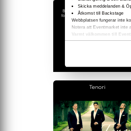
Skicka meddelanden & Öp
Boka Pernilla Wahlgren som artist till dit
Åtkomst till Backstage
företagsarrangemang med sina största 8
Webbplatsen fungerar inte ko
tals hits
Notera att Eventmarket inte 
Hela Sverige!
Varmt välkommen till Even
»ÖPPNA
Tenori