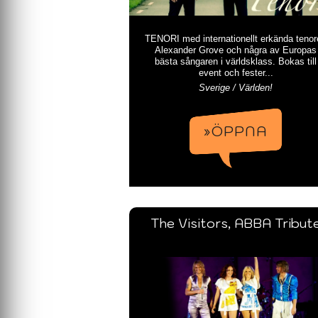
TENORI med internationellt erkända tenor
Alexander Grove och några av Europas
bästa sångaren i världsklass. Bokas till
event och fester...
Sverige / Världen!
»ÖPPNA
The Visitors, ABBA Tribut