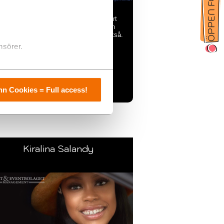
Boka Sarah Dawn Finer som artist till ert
företagsevent/evenemang, Sarah Dawn
ner går att boka som programledare också.
nsörer.
»ÖPPNA
n Cookies = Full access!
Kiralina Salandy