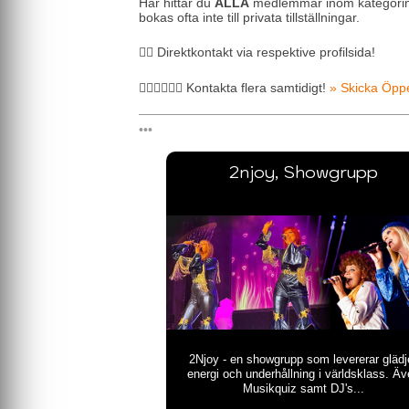
Här hittar du
ALLA
medlemmar inom kategori
bokas ofta inte till privata tillställningar.
🖐🏼 Direktkontakt via respektive profilsida!
🖐🏼🖐🏼🖐🏼 Kontakta flera samtidigt!
» Skicka Öpp
2njoy, Showgrupp
2Njoy - en showgrupp som levererar glädj
energi och underhållning i världsklass. Äv
Musikquiz samt DJ's...