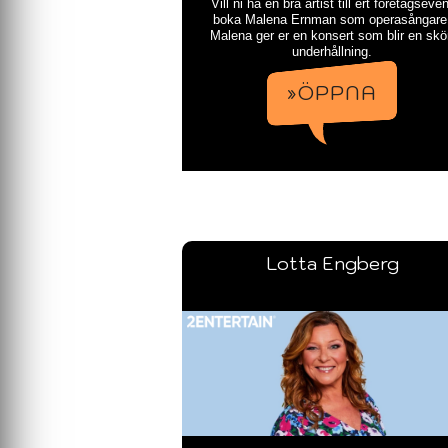
Vill ni ha en bra artist till ert företagseven
boka Malena Ernman som operasångare
Malena ger er en konsert som blir en sk
underhållning.
»ÖPPNA
Lotta Engberg