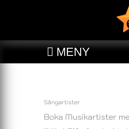
MENY
Sångartister
Boka Musikartister me