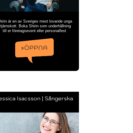
hirin är en av Sveriges mest lovande unga
tjärnskott. Boka Shirin som underhållning
till er företagsevent eller personalfest
»ÖPPNA
essica Isacsson | Sångerska