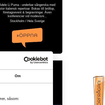
Adele Li Puma - underbar sångerska med
stor italiensk repertoar. Bokas till bröllop,
företagsevent & begravningar. Även
konferencier vid modevisni...
Stockholm / Hela Sverige
»ÖPPNA
Sarah Dawn Finer
Om
oner, såsom: