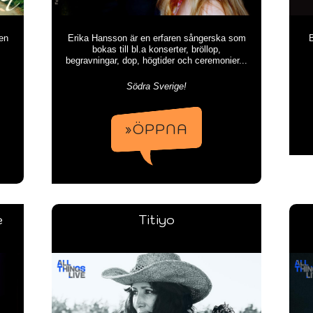
en
Erika Hansson är en erfaren sångerska som
B
bokas till bl.a konserter, bröllop,
begravningar, dop, högtider och ceremonier...
Södra Sverige!
»ÖPPNA
e
Titiyo