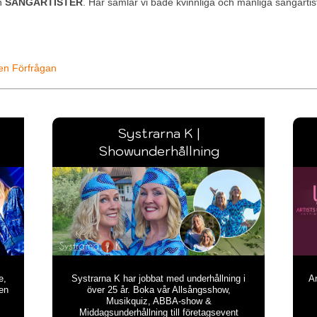
n
SÅNGARTISTER
. Här samlar vi både kvinnliga och manliga sångartister
en Förfrågan
Systrarna K |
Showunderhållning
e,
Systrarna K har jobbat med underhållning i
A
en
över 25 år. Boka vår Allsångsshow,
Musikquiz, ABBA-show &
Middagsunderhållning till företagsevent