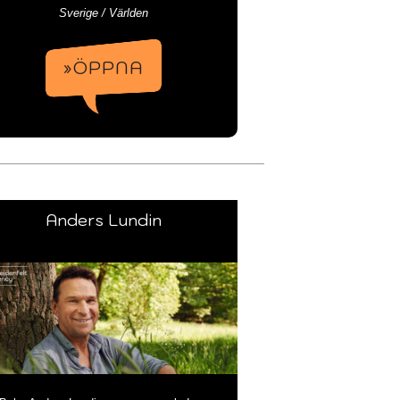
Sverige / Världen
»ÖPPNA
Anders Lundin