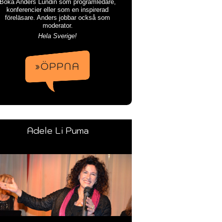
Boka Anders Lundin som programledare,
konferencier eller som en inspirerad
föreläsare. Anders jobbar också som
moderator.
Hela Sverige!
»ÖPPNA
Adele Li Puma