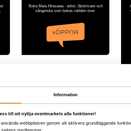
st
Boka Maia Hirasawa - artist, låtskrivare och
,
sångerska som bokas världen över.
m
»ÖPPNA
-
Petter
Information
s till att nyttja eventmarkets alla funktioner!
g använda webbplatsen genom att aktivera grundläggande funkti
d sajtens medlemmar