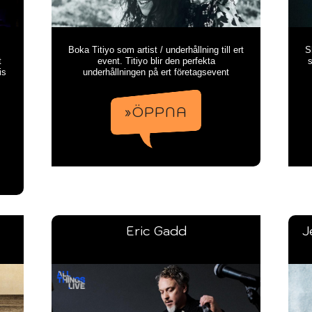
Boka Titiyo som artist / underhållning till ert
S
t
event. Titiyo blir den perfekta
s
is
underhållningen på ert företagsevent
»ÖPPNA
Eric Gadd
J