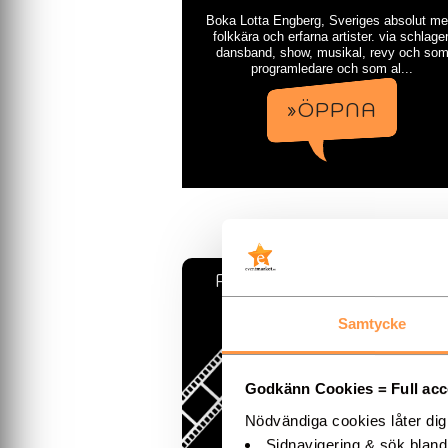
Boka Lotta Engberg, Sveriges absolut me
folkkära och erfarna artister. via schlager
dansband, show, musikal, revy och so
programledare och som al...
»ÖPPNA
Pernilla Wahlgren med 80
talets största hits!
Samtycke
Godkänn Cookies = Full acces
Nödvändiga cookies låter di
Sidnavigering & sök blan