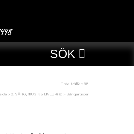
SÖK
Antal träffar: 68
sida
>
2. SÅNG, MUSIK & LIVEBAND
>
Sångartister