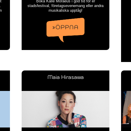
t
Boka Kalle Moraeus i god tid för er
.
stadsfestival, företagsevenemang eller andra
ön
musikaliska upptåg!
»ÖPPNA
Maia Hirasawa