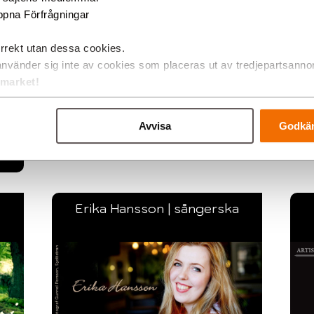
pna Förfrågningar
t
Boka Petter som artist/underhållning till ert
0-
företagsevent man kan också boka Petter
rrekt utan dessa cookies.
som föreläsare till er konferens.
Fi
använder sig inte av cookies som placeras ut av tredjepartsanno
tmarket!
»ÖPPNA
Avvisa
Godkän
Erika Hansson | sångerska