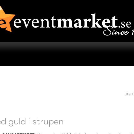
Start
d guld i strupen