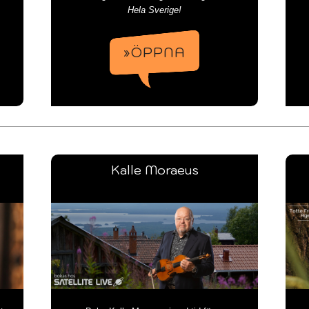
mm...
Hela Sverige!
»ÖPPNA
Kalle Moraeus