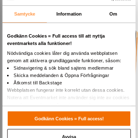
leverantörer! På respektive profilsida finner du mer info och
kontaktuppgifter till varje leverantör. Lycka till!
Samtycke
Information
Om
Hyrtoaletten Sverige AB
Godkänn Cookies = Full access till att nyttja
eventmarkets alla funktioner!
Nödvändiga cookies låter dig använda webbplatsen
genom att aktivera grundläggande funktioner, såsom:
Sidnavigering & sök bland sajtens medlemmar
Skicka meddelanden & Öppna Förfrågningar
Åtkomst till Backstage
Webbplatsen fungerar inte korrekt utan dessa cookies.
Notera att Eventmarket inte använder sig inte av cookies
som placeras ut av tredjepartsannonsörer.
Varmt välkommen till Eventmarket!
Kontakta Hyrtoaletten när du vill hyra toaletter till fest, bröllop,
konsert, event och festivaler i hela Sverige.
Godkänn Cookies = Full access!
Service i hela Sverige!
Avvisa