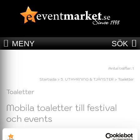
MENY
SÖK
Antal träffar: 1
Startsida
>
5. UTHYRNING & TJÄNSTER
>
Toaletter
Toaletter
Mobila toaletter till festival
och events
Behöver du hyra in mobila toaletter till ditt event, konsert, festival
eller arrangemang? Här hittar du ett flertal toalett