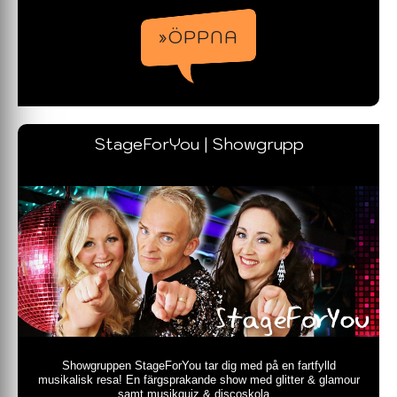
»ÖPPNA
StageForYou | Showgrupp
Showgruppen StageForYou tar dig med på en fartfylld
musikalisk resa! En färgsprakande show med glitter & glamour
samt musikquiz & discoskola...