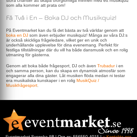
stora chanser att skapa oförglömliga minnen med ett musikquiz
som alla kommer att prata om!
Få Två i En – Boka DJ och Musikquiz!
På Eventmarket kan du få det bästa av två världar genom att
boka en DJ
som även erbjuder musikquiz! Många av våra DJ:s
är också skickliga frågeledare, vilket ger en unik och
underhållande upplevelse för dina evenemang. Perfekt för
festliga tillställningar där du vill ha både dansmusik och en rolig
utmaning för gästerna.
Genom att boka både frågesport, DJ och även
Trubadur
i en
och samma person, kan du skapa en dynamisk atmosfär som
engagerar alla dina gäster. Låt musiken flöda medan ni testar
era musikaliska kunskaper i en rolig
MusikQuiz /
Musikfrågesport
.
Eventmarket Svenska AB | Org-nr: 556550-4015 |
» Kontakta oss