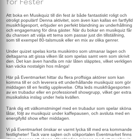
för Fester
Att boka en Musikquiz till din fest är både fantastiskt roligt och
otroligt populärt! Denna aktivitet, som även kan kallas en fartfylld
musikfrågesport, erbjuder en perfekt blandning av underhållning
och engagemang för dina gäster. När du bokar en musikquiz får
du chansen att välja ett tema som passar just din tillställning,
som till exempel 80-talsmusik eller en mix av olika genrer.
Under quizet spelas korta musikintro som utmanar lagen och
deltagarna att gissa vilken låt som spelas samt vem som skrivit
den. Det kan även handla om när låten släpptes, vilket verkligen
kan väcka nostalgin hos många!
Här på Eventmarket hittar du flera proffsiga aktörer som kan
komma till er och leverera ett underhållande musikquiz som gör
middagen till en festlig upplevelse. Ofta leds musikfrågesporten
av en trubadur eller en professionell showgrupp, vilket ger extra
musikaliska inslag under hela kvällen.
Tänk dig ett välkomstmingel med en trubadur som spelar sköna
låtar, följt av musikquiz under kaffepausen, och avsluta med en
energifylld show efter middagen.
Vi på Eventmarket önskar er varmt lycka till med era kommande
festligheter! Tack vare sajten och sökportalen Eventmarket finns