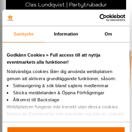
Clas Lundqvist | Partytrubadur
Samtycke
Information
Om
Godkänn Cookies = Full access till att nyttja
eventmarkets alla funktioner!
Nödvändiga cookies låter dig använda webbplatsen
genom att aktivera grundläggande funktioner, såsom:
Boka Clas Lundqvist för underhållning! Från trubadur till
middagsunderhållning, musikquiz och scenshow - perfekt för
Sidnavigering & sök bland sajtens medlemmar
alla event!
Skicka meddelanden & Öppna Förfrågningar
Eskilstuna / Mellansverige...
Åtkomst till Backstage
Webbplatsen fungerar inte korrekt utan dessa cookies.
Notera att Eventmarket inte använder sig inte av cookies
»ÖPPNA
som placeras ut av tredjepartsannonsörer.
Varmt välkommen till Eventmarket!