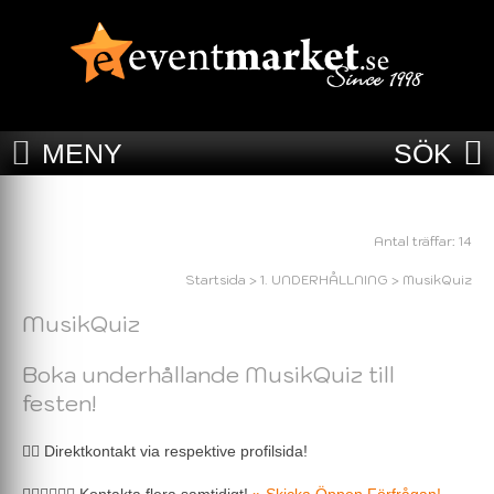
MENY
SÖK
Antal träffar: 14
Startsida
>
1. UNDERHÅLLNING
>
MusikQuiz
MusikQuiz
Boka underhållande MusikQuiz till
festen!
🖐🏼 Direktkontakt via respektive profilsida!