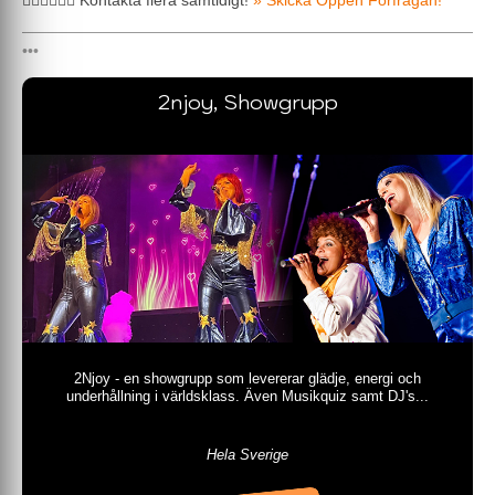
🖐🏼🖐🏼🖐🏼 Kontakta flera samtidigt!
» Skicka Öppen Förfrågan!
2njoy, Showgrupp
2Njoy - en showgrupp som levererar glädje, energi och
underhållning i världsklass. Även Musikquiz samt DJ's...
Hela Sverige