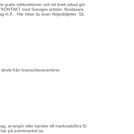
e gratis sökfunktioner och ett brett utbud gör
KTKONTAKT med Sveriges artister, föreläsare,
g m.fl... Här hittar du även Nöjesbiljetter. Så
r direkt från branschleverantörer.
tag, arrangör eller kanske vill marknadsföra Er
m här på eventmarket.se.