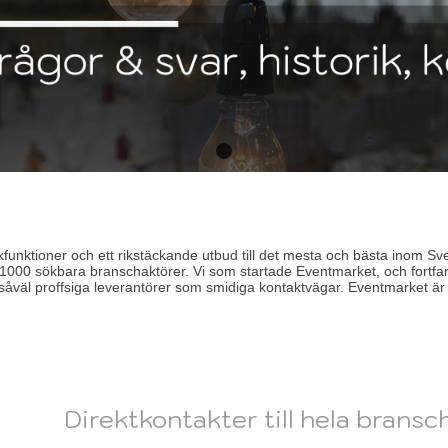
unktioner och ett rikstäckande utbud till det mesta och bästa inom Sve
000 sökbara branschaktörer. Vi som startade Eventmarket, och fortfar
såväl proffsiga leverantörer som smidiga kontaktvägar. Eventmarket är 
Direktkontakter till hela bransc