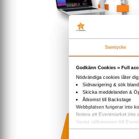
Samtycke
Godkänn Cookies = Full acces
Nödvändiga cookies låter di
Sidnavigering & sök blan
Skicka meddelanden & Öp
Åtkomst till Backstage
Webbplatsen fungerar inte ko
Notera att Eventmarket inte 
Varmt välkommen till Even