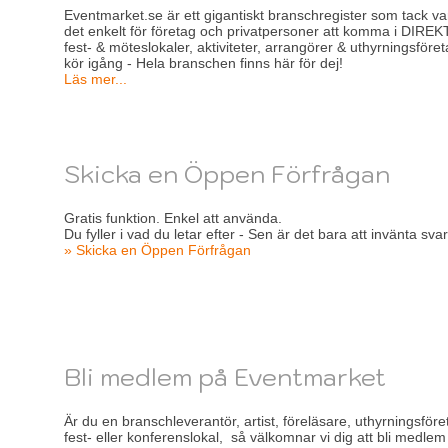
Eventmarket.se är ett gigantiskt branschregister som tack var
det enkelt för företag och privatpersoner att komma i DIRE
fest- & möteslokaler, aktiviteter, arrangörer & uthyrningsföreta
kör igång - Hela branschen finns här för dej!
Läs mer...
Skicka en Öppen Förfrågan
Gratis funktion. Enkel att använda.
Du fyller i vad du letar efter - Sen är det bara att invänta sva
» Skicka en Öppen Förfrågan
Bli medlem på Eventmarket
Är du en branschleverantör, artist, föreläsare, uthyrningsföre
fest- eller konferenslokal, så välkomnar vi dig att bli medle