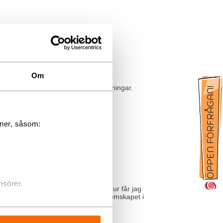
r
Om
 till shower, musikaler och föreställningar.
och företag...
oner, såsom:
nsörer.
rket.se. Tex. Vad är eventmarket? Hur får jag
tt vara sökbar här? Resulterar medlemskapet i