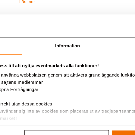
Läs mer...
Här hittar du även Nöjesbiljette
Information
Här på Eventmarket hittar du även bokningsbara nöjesbiljetter
Köpen av biljetter gäller både privatpersoner, större grupper 
» Till Nöjesbiljetter
s till att nyttja eventmarkets alla funktioner!
g använda webbplatsen genom att aktivera grundläggande funkti
d sajtens medlemmar
pna Förfrågningar
FAQ - Frågor & Svar
rrekt utan dessa cookies.
använder sig inte av cookies som placeras ut av tredjepartsanno
Vanliga frågor & svar som ger dig en klarare bild av Eventma
tmarket!
kontakt med olika aktörer/leverantörer? Kostar det pengar a
affärer?...
Läs mer...