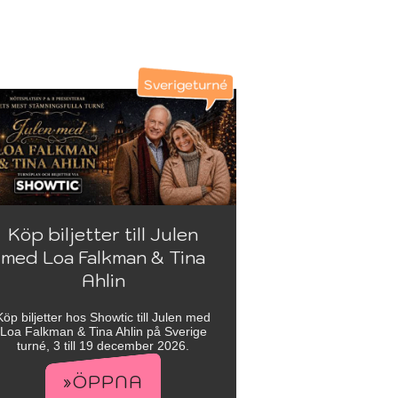
Köp biljetter till Julen
med Loa Falkman & Tina
Ahlin
Köp biljetter hos Showtic till Julen med
Loa Falkman & Tina Ahlin på Sverige
turné, 3 till 19 december 2026.
»ÖPPNA