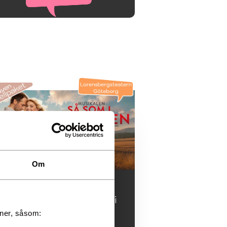
Om
Köp biljetter alt.
Hotellpaket till Så som i
Himmelen - musikalen i
oner, såsom:
Göteborg