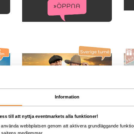
»ÖPPNA
Information
Köp biljetter till Olle
Jönsson & Danne Stråhed
s till att nyttja eventmarkets alla funktioner!
g använda webbplatsen genom att aktivera grundläggande funkti
Köp biljetter hos Showtic till Olle Jönsson
d sajtens medlemmar