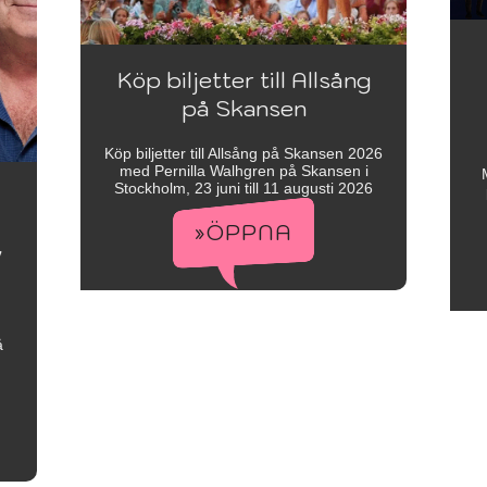
Köp biljetter till Allsång
på Skansen
Köp biljetter till Allsång på Skansen 2026
med Pernilla Walhgren på Skansen i
Stockholm, 23 juni till 11 augusti 2026
»ÖPPNA
v
å