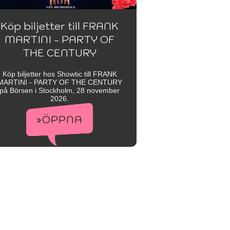
Köp biljetter till FRANK
MARTINI - PARTY OF
THE CENTURY
Köp biljetter hos Showtic till FRANK
MARTINI - PARTY OF THE CENTURY
på Börsen i Stockholm, 28 november
2026.
»ÖPPNA