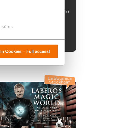
öp biljetter alt. Hotellpaket till Så som i
Himmelen - musikalen på
Lorensbergsteatern i Göteborg, 17
september till 12 december 2026.
nsörer.
»ÖPPNA
n Cookies = Full access!