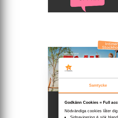
Samtycke
Köp biljetter till Emil i
Godkänn Cookies = Full acces
Lönneberga
Nödvändiga cookies låter di
Sidnavigering & sök blan
Köp biljetter hos Showtic till Emil i