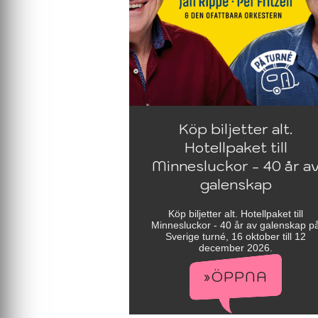
Köp biljetter alt.
Hotellpaket till
Minnesluckor - 40 år a
galenskap
Köp biljetter alt. Hotellpaket till
Minnesluckor - 40 år av galenskap p
Sverige turné, 16 oktober till 12
december 2026.
»ÖPPNA