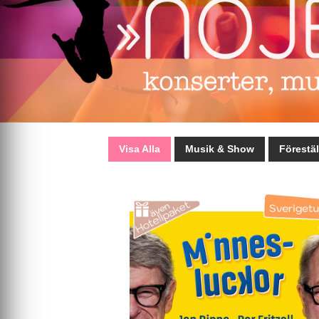
Visa Alla
Musik & Show
Förestäl