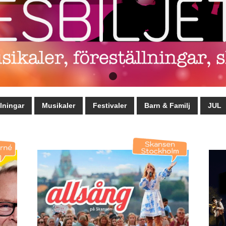
lningar
Musikaler
Festivaler
Barn & Familj
JUL