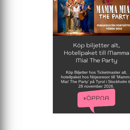
Köp biljetter alt,
Hotellpaket till Mamma
Mia! The Party
Köp Biljetter hos Ticketmaster alt,
hotellpaket hos Nöjesresor till 'Mam
Mia! The Party' på Tyrol i Stockholm ti
28 november 2026.
»ÖPPNA