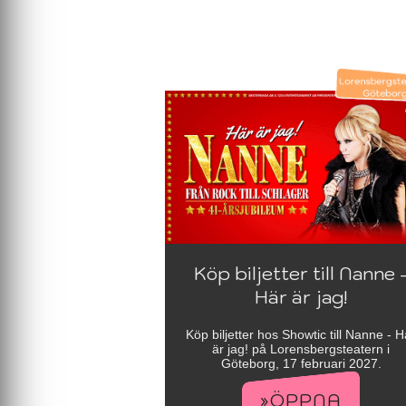
Köp biljetter till Nanne 
Här är jag!
Köp biljetter hos Showtic till Nanne - H
är jag! på Lorensbergsteatern i
Göteborg, 17 februari 2027.
»ÖPPNA