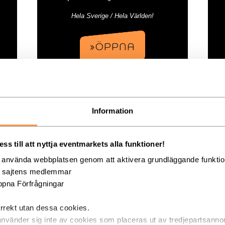
Hela Sverige / Hela Världen!
»ÖPPNA
Information
Vrickade Teatern
s till att nyttja eventmarkets alla funktioner!
g använda webbplatsen genom att aktivera grundläggande funkti
d sajtens medlemmar
pna Förfrågningar
rrekt utan dessa cookies.
använder sig inte av cookies som placeras ut av tredjepartsanno