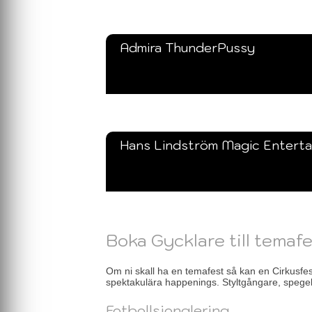
Admira ThunderPussy
Hans Lindström Magic Entert
Boka Gycklare till temaf
Om ni skall ha en temafest så kan en Cirkusfes
spektakulära happenings. Styltgångare, spegel
Fotbollsjonglering