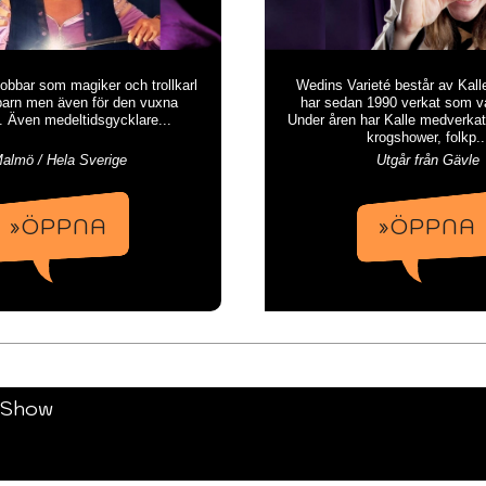
obbar som magiker och trollkarl
Wedins Varieté består av Kal
barn men även för den vuxna
har sedan 1990 verkat som var
. Även medeltidsgycklare...
Under åren har Kalle medverkat 
krogshower, folkp..
almö / Hela Sverige
Utgår från Gävle
»ÖPPNA
»ÖPPNA
 Show