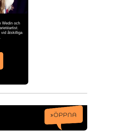
le Wedin och
ietéartist.
vid åtskilliga
.
»ÖPPNA