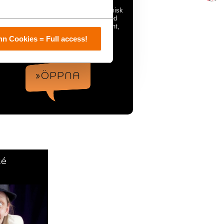
an & Lacki bjuder på spektakulär & komisk
underhållning, magishow & eldshow med
ycket humor... Bokas till företagseevent,
fest, mingel....
n Cookies = Full access!
Stockholm / Hela Sverige
»ÖPPNA
té