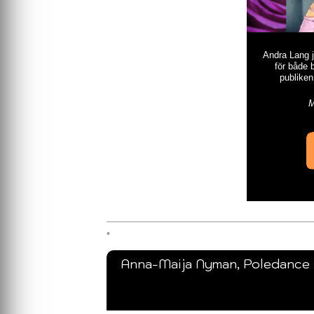
Andra Lang j
för både 
publiken
M
Anna-Maija Nyman, Poledance