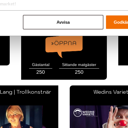
tmarket!
med
Vrickade Teatern är ett internationellt
Iv
nt
Dinnershow-koncept. Lägg er nästa
konferens eller event hos oss! Eller så
m
kommer vi till er!
Avvisa
Godkän
Lidköping / Hela Sverige
»ÖPPNA
Gästantal
Sittande matgäster
250
250
Lang | Trollkonstnär
Wedins Varie