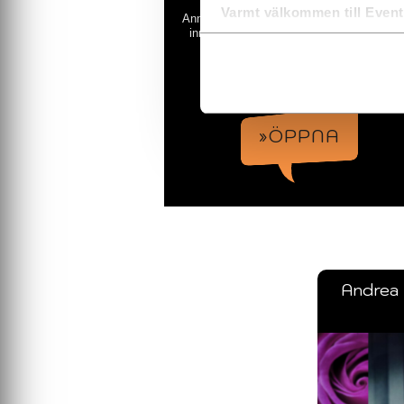
Varmt välkommen till Even
Annika Frodi-Lundgren är en cirkusartist 
inriktning mot luftrep (corde lisse). Elega
artisteri som engagerar publiken...
Hela Sverige!
»ÖPPNA
Andrea 