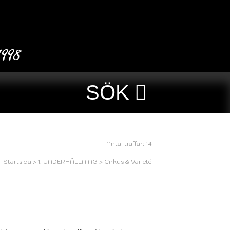
SÖK
Antal träffar: 14
Startsida
>
1. UNDERHÅLLNING
>
Cirkus & Varieté