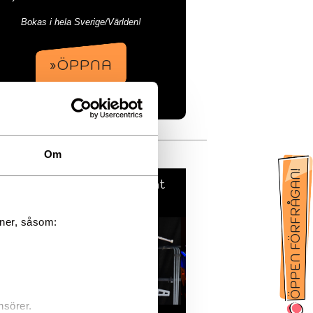
Bokas i hela Sverige/Världen!
»ÖPPNA
Om
Ivan & Lacki Entertainment
oner, såsom:
nsörer.