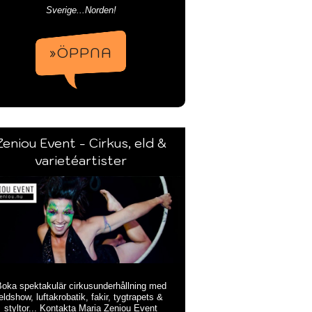
Sverige...Norden!
»ÖPPNA
Zeniou Event - Cirkus, eld &
varietéartister
oka spektakulär cirkusunderhållning med
eldshow, luftakrobatik, fakir, tygtrapets &
styltor... Kontakta Maria Zeniou Event