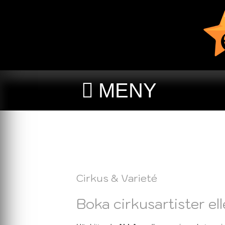
MENY
Cirkus & Varieté
Boka cirkusartister el