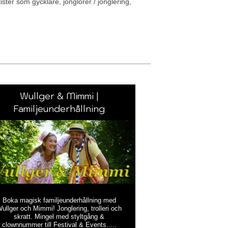
ister som gycklare, jonglörer / jonglering,
Wullger & Mimmi |
Familjeunderhållning
Boka magisk familjeunderhållning med
ullger och Mimmi! Jonglering, trolleri och
skratt. Mingel med styltgång &
clownnummer till Festival & Events.....