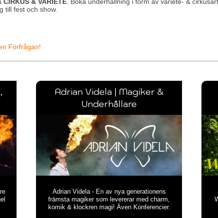
n
CIRKUS & VARIETÉ
. Boka underhållning i form av variete- & cirkusart
g till fest och show.
en Förfrågan!
,
Adrian Videla | Magiker &
Underhållare
re
Adrian Videla - En av nya generationens
el
främsta magiker som levererar med charm,
W
komik & klockren magi! Även Konferencier.