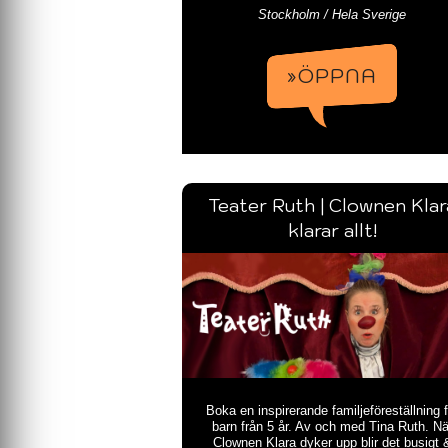
Stockholm / Hela Sverige
»ÖPPNA
Teater Ruth | Clownen Klar
klarar allt!
Boka en inspirerande familjeföreställning f
barn från 5 år. Av och med Tina Ruth. Nä
Clownen Klara dyker upp blir det busigt 