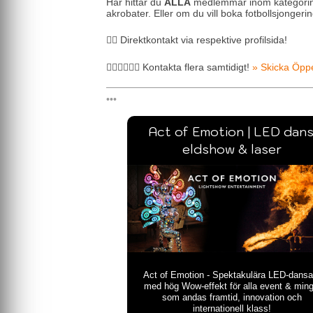
Här hittar du
ALLA
medlemmar inom kategori
akrobater. Eller om du vill boka fotbollsjongerin
🖐🏼 Direktkontakt via respektive profilsida!
🖐🏼🖐🏼🖐🏼 Kontakta flera samtidigt!
» Skicka Öpp
Act of Emotion | LED dans
eldshow & laser
Act of Emotion - Spektakulära LED-dansa
med hög Wow-effekt för alla event & ming
som andas framtid, innovation och
internationell klass!