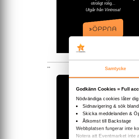
otroligt rolig...
Utgår från Vintrosa!
»ÖPPNA
Samtycke
Annika Frodi Lundgren |
Cirkusartist
Godkänn Cookies = Full acces
Nödvändiga cookies låter di
Sidnavigering & sök blan
Skicka meddelanden & Öp
Åtkomst till Backstage
Webbplatsen fungerar inte ko
Notera att Eventmarket inte 