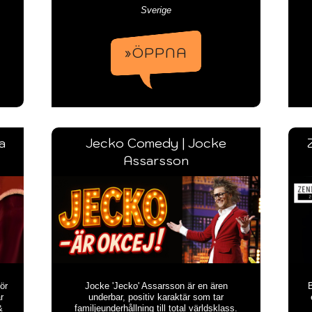
Sverige
»ÖPPNA
a
Jecko Comedy | Jocke
Assarsson
ör
Jocke 'Jecko' Assarsson är en ären
B
r
underbar, positiv karaktär som tar
&
familjeunderhållning till total världsklass.