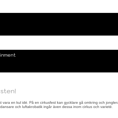
ainment
esten!
t vara en kul idé. På en cirkusfest kan gycklare gå omkring och jongl
dansare och luftakrobatik ingår även dessa inom cirkus och varieté.