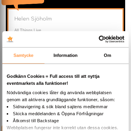
Helen Sjöholm
All Things Live
A House, Östermalmsgatan 26A
114 26
Stockholm
»DIREKTMAIL
Samtycke
Information
Om
08-440 92 00
Godkänn Cookies = Full access till att nyttja
eventmarkets alla funktioner!
»Hemsida
Nödvändiga cookies låter dig använda webbplatsen
genom att aktivera grundläggande funktioner, såsom:
Sidnavigering & sök bland sajtens medlemmar
Skicka meddelanden & Öppna Förfrågningar
Åtkomst till Backstage
Webbplatsen fungerar inte korrekt utan dessa cookies.
INFORMATION