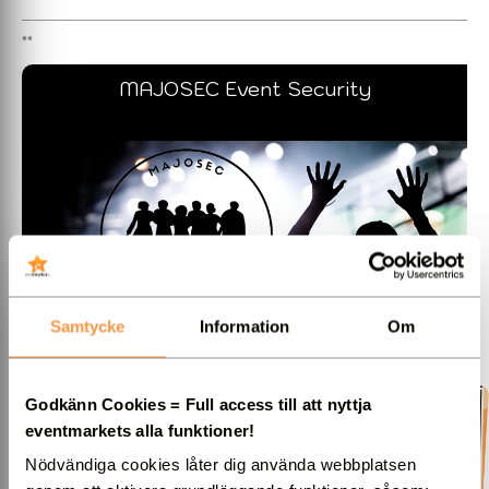
MAJOSEC Event Security
Samtycke
Information
Om
Kontakta Majosec när ni vill arrangera säkra och trygga event.
Vi tillhandahåller helhetslösningar för ett lyckat event där ni kan
känna er try...
Godkänn Cookies = Full access till att nyttja
eventmarkets alla funktioner!
Hela Sverige, även internationellt vid behov!
Nödvändiga cookies låter dig använda webbplatsen