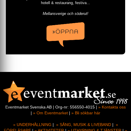
hotell & restaurang, festiva...
Mellansverige och söderut!
»ÖPPNA
Eventmarket Svenska AB | Org-nr: 556550-4015 |
» Kontakta oss
|
» Om Eventmarket
|
» Bli sökbar här
» UNDERHÅLLNING
|
» SÅNG, MUSIK & LIVEBAND
|
»
FÖRELÄSARE
|
» AKTIVITETER
|
» UTHYRNING & TJÄNSTER
|
»