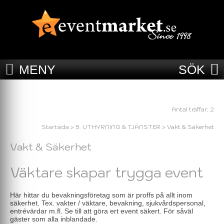
MENY
SÖK
Antal träffar: 2
Startsida
>
5. UTHYRNING & TJÄNSTER
>
Vakt & Säkerhet
Vakt & Säkerhet
Väktare skapar trygga event
Här hittar du bevakningsföretag som är proffs på allt inom
säkerhet. Tex. vakter / väktare, bevakning, sjukvårdspersonal,
entrévärdar m.fl. Se till att göra ert event säkert. För såväl
gäster som alla inblandade.