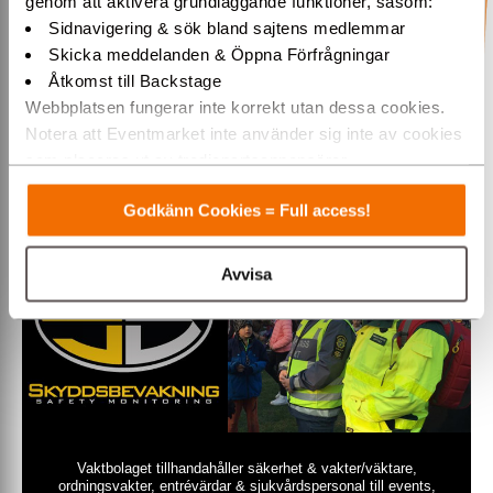
genom att aktivera grundläggande funktioner, såsom:
»ÖPPNA
Sidnavigering & sök bland sajtens medlemmar
Skicka meddelanden & Öppna Förfrågningar
Åtkomst till Backstage
Webbplatsen fungerar inte korrekt utan dessa cookies.
Notera att Eventmarket inte använder sig inte av cookies
som placeras ut av tredjepartsannonsörer.
Varmt välkommen till Eventmarket!
Skyddsbevakning AB
Godkänn Cookies = Full access!
Avvisa
Vaktbolaget tillhandahåller säkerhet & vakter/väktare,
ordningsvakter, entrévärdar & sjukvårdspersonal till events,