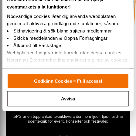
»ÖPPNA
eventmarkets alla funktioner!
Nödvändiga cookies låter dig använda webbplatsen
genom att aktivera grundläggande funktioner, såsom:
Sidnavigering & sök bland sajtens medlemmar
Skicka meddelanden & Öppna Förfrågningar
Show Productions Services AB
Åtkomst till Backstage
Webbplatsen fungerar inte korrekt utan dessa cookies.
Notera att Eventmarket inte använder sig inte av cookies
som placeras ut av tredjepartsannonsörer.
Varmt välkommen till Eventmarket!
Godkänn Cookies = Full access!
Avvisa
SPS är en topprankad teknikleverantör inom ljud-, ljus-, bild- &
scenteknik för event, konserter och festivaler.