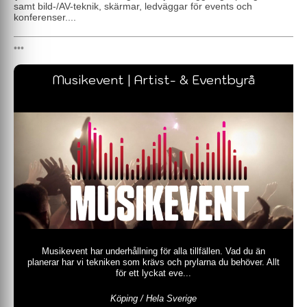
samt bild-/AV-teknik, skärmar, ledväggar för events och
konferenser....
Musikevent | Artist- & Eventbyrå
Musikevent har underhållning för alla tillfällen. Vad du än
planerar har vi tekniken som krävs och prylarna du behöver. Allt
för ett lyckat eve...
Köping / Hela Sverige