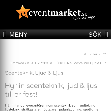
MENY
SÖK
Antal träffar: 17
Startsida
>
5. UTHYRNING & TJÄNSTER
>
Scenteknik, Ljud & Ljus
Scenteknik, Ljud & Ljus
Hyr in scenteknik, ljud & ljus
till er fest!
Här hittar du leverantörer inom scenteknik som ljudteknik,
ljusteknik, strålkastare, högtalare, ljudanläggning, spotlights