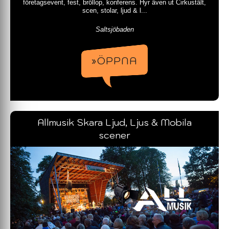
företagsevent, fest, bröllop, konferens. Hyr även ut Cirkustält,
scen, stolar, ljud & l...
Saltsjöbaden
»ÖPPNA
Allmusik Skara Ljud, Ljus & Mobila
scener