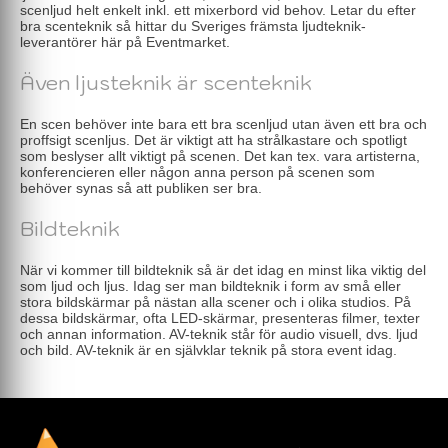
scenljud helt enkelt inkl. ett mixerbord vid behov. Letar du efter
bra scenteknik så hittar du Sveriges främsta ljudteknik-
leverantörer här på Eventmarket.
Även ljusteknik är scenteknik
En scen behöver inte bara ett bra scenljud utan även ett bra och
proffsigt scenljus. Det är viktigt att ha strålkastare och spotligt
som beslyser allt viktigt på scenen. Det kan tex. vara artisterna,
konferencieren eller någon anna person på scenen som
behöver synas så att publiken ser bra.
Bildteknik
När vi kommer till bildteknik så är det idag en minst lika viktig del
som ljud och ljus. Idag ser man bildteknik i form av små eller
stora bildskärmar på nästan alla scener och i olika studios. På
dessa bildskärmar, ofta LED-skärmar, presenteras filmer, texter
och annan information. AV-teknik står för audio visuell, dvs. ljud
och bild. AV-teknik är en självklar teknik på stora event idag.