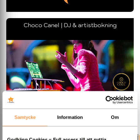
Choco Canel | DJ & artistbokning
Stockholms mest anlitade Dj! Boka Sandra "Choco Canel"
Bergman. Sandra bokar även annan underhållning samt ljus &
ljusteknik...
Samtycke
Information
Om
Stockholm / Hela Sverige
Godkänn Cookies = Full access till att nyttja