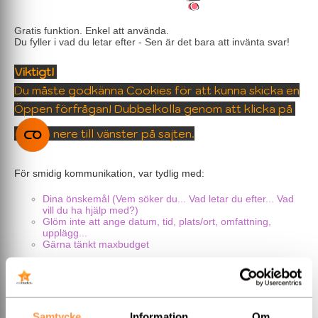
Gratis funktion. Enkel att använda.
Du fyller i vad du letar efter - Sen är det bara att invänta svar!
Viktigt!
Du måste godkänna Cookies för att kunna skicka en
Öppen förfrågan! Dubbelkolla genom att klicka på
nere till vänster på sajten.
För smidig kommunikation, var tydlig med:
Dina önskemål (Vem söker du... Vad letar du efter... Vad
vill du ha hjälp med?)
Glöm inte att ange datum, tid, plats/ort, omfattning,
upplägg...
Gärna tänkt maxbudget
Vi granskar din förfrågan och gör den synlig i Backstage för den
eller de medlemmar som kan vara dej behjälplig. Alla kontakter
sker direkt mellan dej och medlemmen. Med hopp om snabba
kontakter och fantastiska fester & möten!
/ Eventmarket
Samtycke
Information
Om