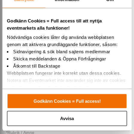
-------------------------------------------
Har du frågor om medlemskap eller annat?
» Kontakta Jennie
på Eventmarket
Godkänn Cookies = Full access till att nyttja
Har du frågor om fakturor?
» Kontakta Johnny på Eventmarket
-------------------------------------------
eventmarkets alla funktioner!
Nödvändiga cookies låter dig använda webbplatsen
*För- & efternamn
genom att aktivera grundläggande funktioner, såsom:
Sidnavigering & sök bland sajtens medlemmar
Skicka meddelanden & Öppna Förfrågningar
Företag (alt. privat)
Åtkomst till Backstage
Webbplatsen fungerar inte korrekt utan dessa cookies.
Notera att Eventmarket inte använder sig inte av cookies
som placeras ut av tredjepartsannonsörer.
Telefon
Varmt välkommen till Eventmarket!
Godkänn Cookies = Full access!
*E-post
Avvisa
*Rubrik / Ämne