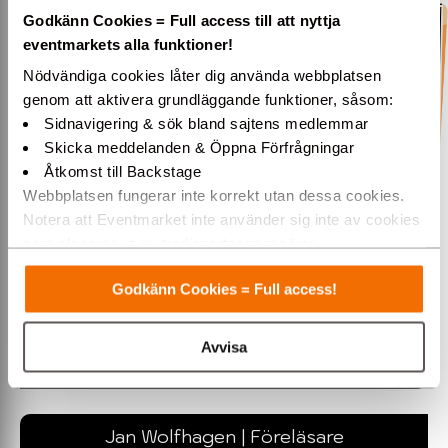
Godkänn Cookies = Full access till att nyttja
eventmarkets alla funktioner!
Nödvändiga cookies låter dig använda webbplatsen
genom att aktivera grundläggande funktioner, såsom:
Sidnavigering & sök bland sajtens medlemmar
Skicka meddelanden & Öppna Förfrågningar
Åtkomst till Backstage
Webbplatsen fungerar inte korrekt utan dessa cookies.
Notera att Eventmarket inte använder sig inte av cookies
I föreläsningen "Hälsogåtan" delar Anders Wallensten med sig
av insikter som omgärdar vår hälsoförvirring. Varför söker vi
som placeras ut av tredjepartsannonsörer.
ständigt söker ...
Varmt välkommen till Eventmarket!
Godkänn Cookies = Full access!
»ÖPPNA
Avvisa
Jan Wolfhagen | Föreläsare