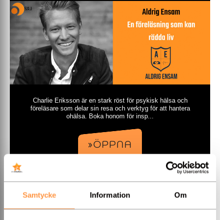
Charlie Eriksson är en stark röst för psykisk hälsa och
föreläsare som delar sin resa och verktyg för att hantera
ohälsa. Boka honom för insp...
»ÖPPNA
Samtycke
Information
Om
Anders Wallensten