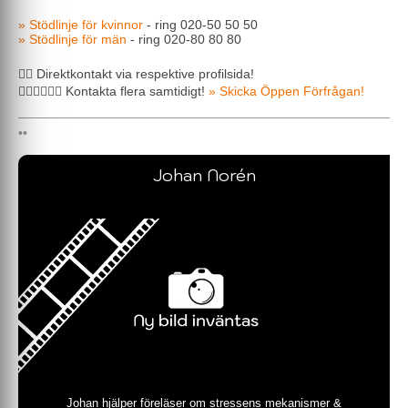
» Stödlinje för kvinnor
- ring 020-50 50 50
» Stödlinje för män
- ring 020-80 80 80
🖐🏼 Direktkontakt via respektive profilsida!
🖐🏼🖐🏼🖐🏼 Kontakta flera samtidigt!
» Skicka Öppen Förfrågan!
Johan Norén
Johan hjälper föreläser om stressens mekanismer &