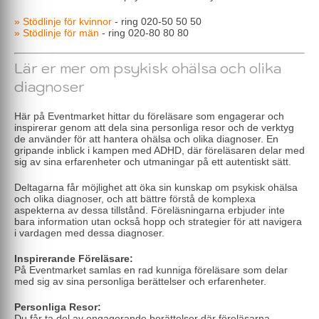
» Stödlinje för kvinnor
- ring 020-50 50 50
» Stödlinje för män
- ring 020-80 80 80
Lär er mer om psykisk ohälsa och olika
diagnoser
Här på Eventmarket hittar du föreläsare som engagerar och
inspirerar genom att dela sina personliga resor och de verktyg
de använder för att hantera ohälsa och olika diagnoser. En
gripande inblick i kampen med ADHD, där föreläsaren delar med
sig av sina erfarenheter och utmaningar på ett autentiskt sätt.
Deltagarna får möjlighet att öka sin kunskap om psykisk ohälsa
och olika diagnoser, och att bättre förstå de komplexa
aspekterna av dessa tillstånd. Föreläsningarna erbjuder inte
bara information utan också hopp och strategier för att navigera
i vardagen med dessa diagnoser.
Inspirerande Föreläsare:
På Eventmarket samlas en rad kunniga föreläsare som delar
med sig av sina personliga berättelser och erfarenheter.
Personliga Resor:
Du får ta del av engagerande berättelser där föreläsarna