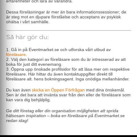
erfarenheter och lära av varandra.
Dessa föreläsningar är mer än bara informationssessioner; de
är steg mot en djupare förståelse och acceptans av psykisk
ohälsa i vårt samhälle.
Så här gör du:
1. Gå in på Eventmarket.se och utforska vårt utbud av
föreläsare
.
2. Välj den kategori av föreläsare som du är intresserad av att
boka för just ditt evenemang.
3. Öppna upp önskade profilsidor för att läsa mer om respektive
föreläsare. Här hittar du även kontaktuppgifter direkt till
föreläsare alt. hens bokningsagent. Inga onödiga mellanhänder.
Du kan även
skicka en Öppen Förfrågan
med dina önskemål.
Sen är det bara att invänta svar från den eller de föreläsare som
kan vara dig behjälplig.
Ge ditt företag eller din organisation möjligheten att sprida
hälsosam inspiration – boka en föreläsare på Eventmarket.se
redan idag!