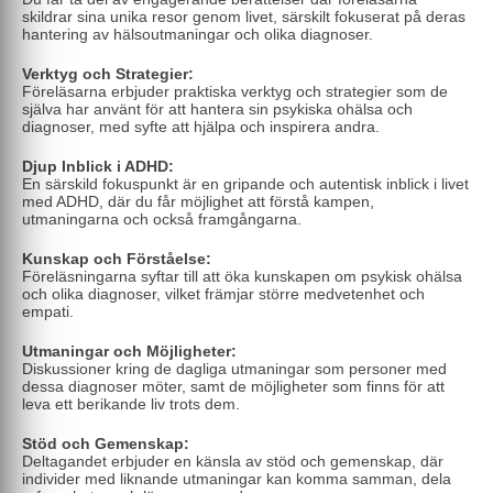
skildrar sina unika resor genom livet, särskilt fokuserat på deras
hantering av hälsoutmaningar och olika diagnoser.
Verktyg och Strategier:
Föreläsarna erbjuder praktiska verktyg och strategier som de
själva har använt för att hantera sin psykiska ohälsa och
diagnoser, med syfte att hjälpa och inspirera andra.
Djup Inblick i ADHD:
En särskild fokuspunkt är en gripande och autentisk inblick i livet
med ADHD, där du får möjlighet att förstå kampen,
utmaningarna och också framgångarna.
Kunskap och Förståelse:
Föreläsningarna syftar till att öka kunskapen om psykisk ohälsa
och olika diagnoser, vilket främjar större medvetenhet och
empati.
Utmaningar och Möjligheter:
Diskussioner kring de dagliga utmaningar som personer med
dessa diagnoser möter, samt de möjligheter som finns för att
leva ett berikande liv trots dem.
Stöd och Gemenskap:
Deltagandet erbjuder en känsla av stöd och gemenskap, där
individer med liknande utmaningar kan komma samman, dela