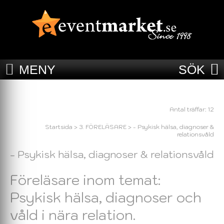
MENY
SÖK
Antal träffar: 12
Startsida
>
3. FÖRELÄSARE
>
- Psykisk hälsa, diagnoser &
relationsvåld
- Psykisk hälsa, diagnoser & relationsvåld
Föreläsare inom temat:
Psykisk hälsa, diagnoser och
våld i nära relation.