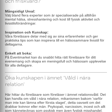
och friskvård?
Mångsidigt Urval:
Välj bland flera experter som är specialiserade på alltifrån
mental hälsa, stresshantering och kost till fysisk aktivitet och
livsstilsförändringar.
Inspiration och Kunskap:
Våra föreläsare delar med sig av sina erfarenheter och ger
praktiska tips som kan inspirera till en hälsosammare livsstil för
deltagarna.
Enkelt att boka:
På Eventmarket kan du snabbt hitta rätt föreläsare för ditt
evenemang och skapa en meningsfull och hälsosam upplevelse
för alla deltagare.
Öka kunskapen i ämnet 'Våld i nära
relation'
Här hittar du föreläsare som föreläser i ämnet relationsvåld. Det
kan handla om våld i nära relation, mikanismen bakom 'varför
man inte kan lämna efter första slaget', detta oavsett om det
drabbar kvinnor eller män. Psykopati, narcissism, incest och allt
som kännetecknas som psykisk men även fystisk misshandel.