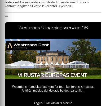
festivaler! På respektive profilsida finner du mer info och
kontaktuppgifter till varje leverantör. Lycka till!
Westmans Uthyrningsservice AB
Westmans - produkter att hyra för fest, konferens & mässa.
Alltifrån möbler, det dukade bordet, partytält...
Lager i Stockholm & Malmö