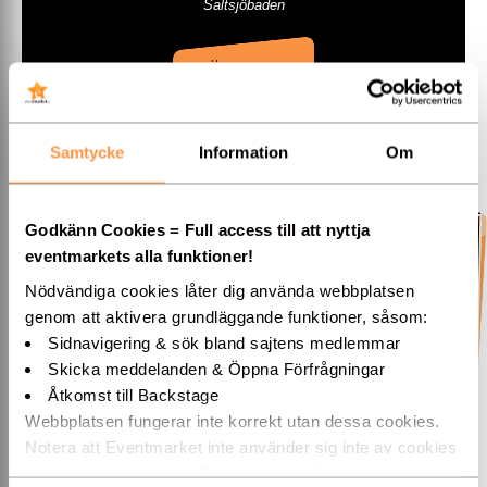
Saltsjöbaden
»ÖPPNA
Samtycke
Information
Om
Norrorts Partyservice
Godkänn Cookies = Full access till att nyttja
eventmarkets alla funktioner!
Nödvändiga cookies låter dig använda webbplatsen
genom att aktivera grundläggande funktioner, såsom:
Sidnavigering & sök bland sajtens medlemmar
Skicka meddelanden & Öppna Förfrågningar
Åtkomst till Backstage
Webbplatsen fungerar inte korrekt utan dessa cookies.
Notera att Eventmarket inte använder sig inte av cookies
som placeras ut av tredjepartsannonsörer.
Norrorts Partyservice hyr ut möbler, porslin, tält, ljud & ljus till