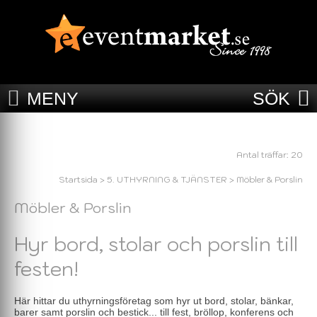
MENY
SÖK
Antal träffar: 20
Startsida
>
5. UTHYRNING & TJÄNSTER
>
Möbler & Porslin
Möbler & Porslin
Hyr bord, stolar och porslin till
festen!
Här hittar du uthyrningsföretag som hyr ut bord, stolar, bänkar,
barer samt porslin och bestick... till fest, bröllop, konferens och