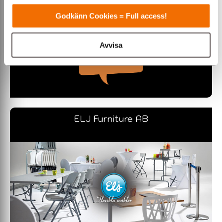
fester i Stockholm & Mälardalen. Vi hjälper både företag och
Varmt välkommen till Eventmarket!
privat.
Godkänn Cookies = Full access!
Stockholm / Mälardalen
Avvisa
»ÖPPNA
ELJ Furniture AB