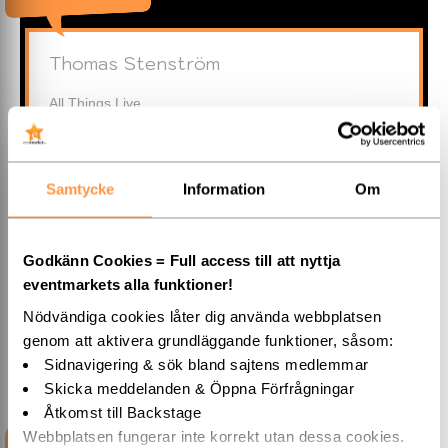
Thomas Stenström
All Things Live
A house, Östermalmsgatan 26A
114 26
Stockholm
»DIREKTMAIL
Samtycke
Information
Om
08-440 92 00
Godkänn Cookies = Full access till att nyttja
eventmarkets alla funktioner!
»Hemsida
Nödvändiga cookies låter dig använda webbplatsen
genom att aktivera grundläggande funktioner, såsom:
Sidnavigering & sök bland sajtens medlemmar
Skicka meddelanden & Öppna Förfrågningar
Åtkomst till Backstage
Webbplatsen fungerar inte korrekt utan dessa cookies.
INFORMATION