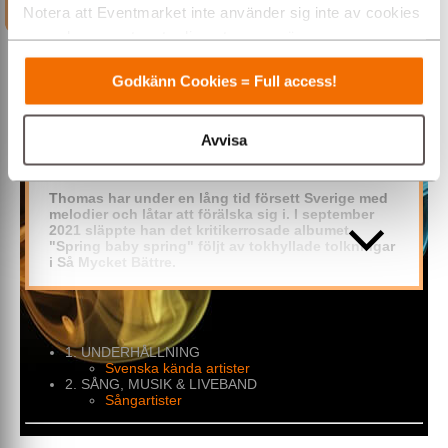
Notera att Eventmarket inte använder sig inte av cookies
som placeras ut av tredjepartsannonsörer.
Varmt välkommen till Eventmarket!
Godkänn Cookies = Full access!
Boka Thomas Stenström till
Avvisa
företagsevent
Thomas har under en lång tid försett Sverige med
melodier och låtar att förälska sig i. I september
2021 släppte han det kritikerrosade albumet
"Spring baby spring" följt av tokhyllade tolkningar
i Så Mycket Bättre.
Notera att Stenström INTE bokas till privata mindre
fester utan mest till större företagsevent, konserter
och större produktioner.
1. UNDERHÅLLNING
Under våren 2022 släppte han låten "Gråter om du vill"
Svenska kända artister
tillsammans med Miriam Bryant och sin egen tolkning
2. SÅNG, MUSIK & LIVEBAND
av husguden Bruce Springsteens låt "Waitin' On A
Sångartister
Sunny Day". Thomas version heter "Väntar på en solig
dag" och är finstämd rå tolkning av originalversionen.
Sommaren 2022 släppte han "Sista sommaren" – en