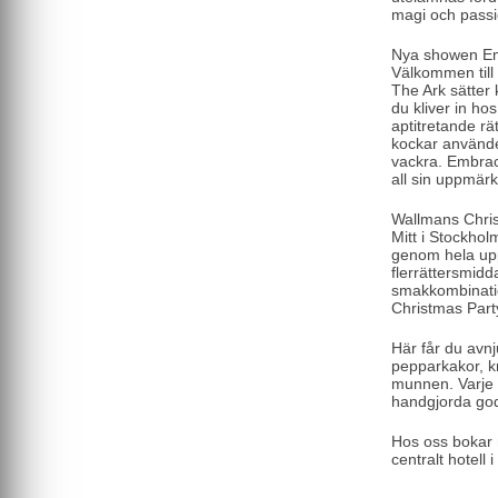
magi och passio
Nya showen Em
Välkommen till
The Ark sätter 
du kliver in h
aptitretande r
kockar använder
vackra. Embrace
all sin uppmär
Wallmans Chri
Mitt i Stockhol
genom hela upp
flerrättersmidd
smakkombinatio
Christmas Part
Här får du avnj
pepparkakor, kn
munnen. Varje 
handgjorda god
Hos oss bokar n
centralt hotell