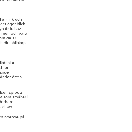
l a P!nk och
 det ögonblick
 är full av
gommen och våra
som de är
 ditt sällskap
lkänslor
ch en
nande
ländar årets
elser, spröda
t som smälter i
nderbara
s show.
 och boende på