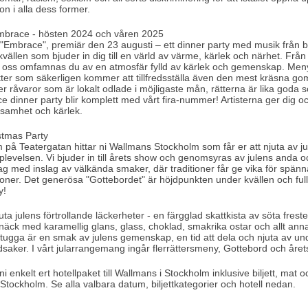
n i alla dess former.
brace - hösten 2024 och våren 2025
 "Embrace", premiär den 23 augusti – ett dinner party med musik från b
kvällen som bjuder in dig till en värld av värme, kärlek och närhet. Från
os oss omfamnas du av en atmosfär fylld av kärlek och gemenskap. Menyn
ätter som säkerligen kommer att tillfredsställa även den mest kräsna 
 råvaror som är lokalt odlade i möjligaste mån, rätterna är lika goda 
 dinner party blir komplett med vårt fira-nummer! Artisterna ger dig och
ksamhet och kärlek.
stmas Party
m på Teatergatan hittar ni Wallmans Stockholm som får er att njuta av ju
levelsen. Vi bjuder in till årets show och genomsyras av julens anda o
ag med inslag av välkända smaker, där traditioner får ge vika för spän
ner. Det generösa "Gottebordet" är höjdpunkten under kvällen och ful
y!
uta julens förtrollande läckerheter - en färgglad skattkista av söta frest
äck med karamellig glans, glass, choklad, smakrika ostar och allt anna
tugga är en smak av julens gemenskap, en tid att dela och njuta av u
saker. I vårt jularrangemang ingår flerrättersmeny, Gottebord och året
i enkelt ert hotellpaket till Wallmans i Stockholm inklusive biljett, mat
 i Stockholm. Se alla valbara datum, biljettkategorier och hotell nedan.