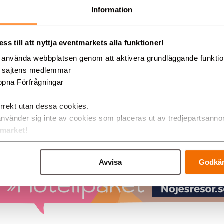
Information
s till att nyttja eventmarkets alla funktioner!
ow
g använda webbplatsen genom att aktivera grundläggande funkti
lmans i Stockholm
d sajtens medlemmar
et till 12 juni 2027
pna Förfrågningar
 endast biljetter HÄR!
 biljetter med Hotellpaket. HÄR!
rrekt utan dessa cookies.
använder sig inte av cookies som placeras ut av tredjepartsanno
tmarket!
hos Showtic alt. hotellpaket hos Nöjesresor till Wallmans i Stockho
2027.
Avvisa
Godkän