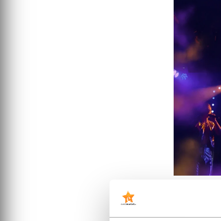
Köp bil
Stockh