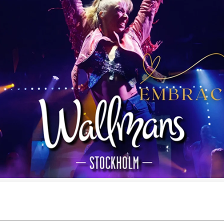
jetter alt. med hotellpaket till Wall
olm.