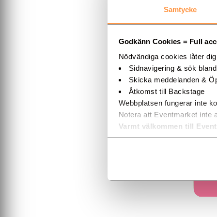
Samtycke
Godkänn Cookies = Full acces
Sh
Nödvändiga cookies låter di
Wal
Sidnavigering & sök blan
Öpp
Skicka meddelanden & Öp
Köp
Åtkomst till Backstage
Köp
Webbplatsen fungerar inte ko
Notera att Eventmarket inte 
Varmt välkommen till Even
Köp biljetter 