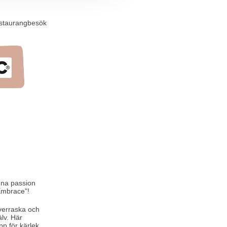
restaurangbesök
nna passion
Embrace"!
överraska och
lv. Här
pp för kärlek,