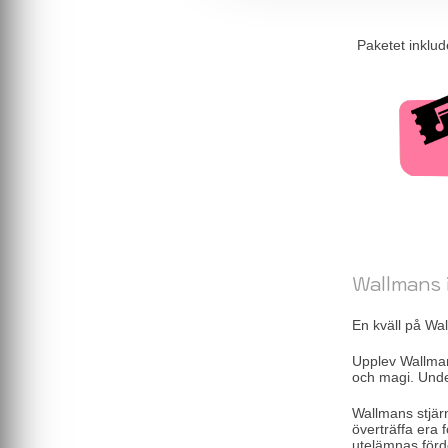
Paketet inklud
Wallmans 
En kväll på Wal
Upplev Wallma
och magi. Unde
Wallmans stjärn
överträffa era 
utelämnas fördo