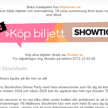
Boka hotellpaket hos
Nöjesresor.se
.
erar både biljetter och övernattning. Till vissa evenemang finns även 
som tillval.
Köp dina biljetter direkt via
Showtic.se
För biljettfrågor ring Showtic på telefon 0771-13 43 00
i Stockholm.
lmans bjuder på lite mer av allt.
ns Stockholms Dinner Party med heta shownummer som får dig att kä
r hösten 2024 och våren 2025 kan du uppleva den helt nya showen "
or serverar er en rad olika rätter under kvällen där ambitionen är att 
förväntningar. På Wallmans Stockholm kan vem som helst få vara sig sjä
mar, rasism, sexism och all sorts diskriminering för att istället öppna u