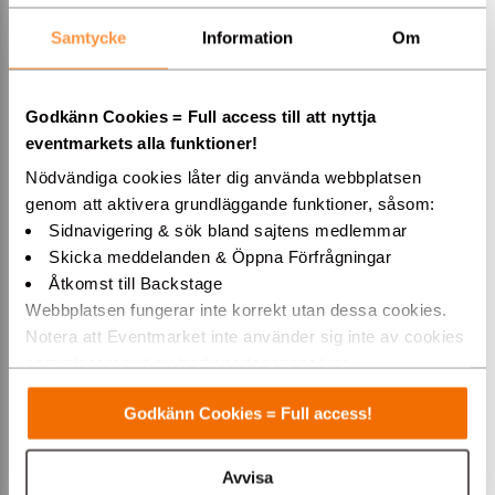
Köp endast biljetter HÄR!
Samtycke
Information
Om
Köp biljetter med
Hotellpaket HÄR!
Godkänn Cookies = Full access till att nyttja
eventmarkets alla funktioner!
Köp biljetter hos Showtic alt. Hotellpaket hos Nöjesresor
Nödvändiga cookies låter dig använda webbplatsen
till Mia Skäringer, myself and I - Sista måltiden på China
Teatern i Stockholm, 17 september till 12 december 2026.
genom att aktivera grundläggande funktioner, såsom:
Sidnavigering & sök bland sajtens medlemmar
Skicka meddelanden & Öppna Förfrågningar
Åtkomst till Backstage
Webbplatsen fungerar inte korrekt utan dessa cookies.
Köp dina biljetter direkt via
Showtic.se
Notera att Eventmarket inte använder sig inte av cookies
För biljettfrågor ring Showtic på telefon 0771-13 43 00
som placeras ut av tredjepartsannonsörer.
Varmt välkommen till Eventmarket!
Godkänn Cookies = Full access!
Avvisa
Vill du så kan du även köpa till hotellpaket via
Nöjesresor.se.