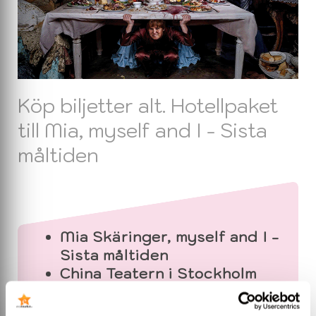
Köp biljetter alt. Hotellpaket
till Mia, myself and I - Sista
måltiden
Mia Skäringer, myself and I -
Sista måltiden
China Teatern i Stockholm
17 september till 12
december 2026