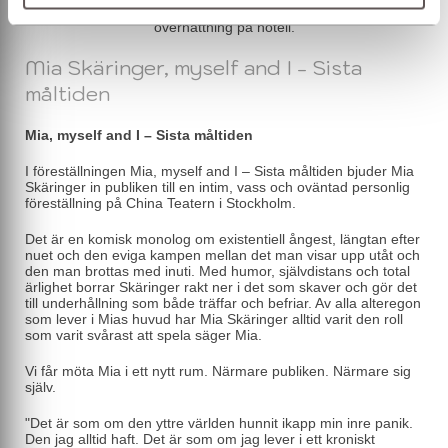
Paketet inkluderar både biljetter till evenemanget samt
övernattning på hotell.
Mia Skäringer, myself and I - Sista
måltiden
Mia, myself and I – Sista måltiden
I föreställningen Mia, myself and I – Sista måltiden bjuder Mia
Skäringer in publiken till en intim, vass och oväntad personlig
föreställning på China Teatern i Stockholm.
Det är en komisk monolog om existentiell ångest, längtan efter
nuet och den eviga kampen mellan det man visar upp utåt och
den man brottas med inuti. Med humor, självdistans och total
ärlighet borrar Skäringer rakt ner i det som skaver och gör det
till underhållning som både träffar och befriar. Av alla alteregon
som lever i Mias huvud har Mia Skäringer alltid varit den roll
som varit svårast att spela säger Mia.
Vi får möta Mia i ett nytt rum. Närmare publiken. Närmare sig
själv.
"Det är som om den yttre världen hunnit ikapp min inre panik.
Den jag alltid haft. Det är som om jag lever i ett kroniskt