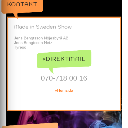
KONTAKT
Made in Sweden Show
Jens Bengtsson Nöjesbyrå AB
Jens Bengtsson Netz
Tyresö
»DIREKTMAIL
070-718 00 16
»Hemsida