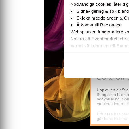
Nödvändiga cookies låter di
Sidnavigering & sök blan
Skicka meddelanden & Öp
Åtkomst till Backstage
Webbplatsen fungerar inte ko
Notera att Eventmarket inte 
INFORMATI
Varmt välkommen till Even
Boka Ulf 
Upplev en av Sver
Bengtsson har en u
bodybuilding. So
etablerat interna
Ulfs resa har präg
gör hans historia 