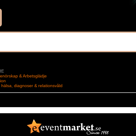
ge din publik en inspirerande föreläsning som engagerar. Oavsett om du
treprenör eller senior som vill förbättra din hälsa, har Ulf en föreläsni
ansen att inspireras av hans väg till styrka och framgång!
på en entreprenör
amgång i en globaliserad värld? Ulf delar med sig av sina erfarenheter 
 inklusive de utmaningar han mötte på vägen mot att förverkliga sin vis
fekt för dig som vill ha insikter i entreprenörskap, affärsutveckling och 
trategier inom affärsutveckling och entreprenörskap
RE
av mental styrka och idrottspsykologi för prestation
ell kommunikation och internationellt företagande
renörskap & Arbetsglädje
och ledarskap för framtidens affärer
tion
utveckling och varumärkesbyggande
k hälsa, diagnoser & relationsvåld
ningsfull balans mellan karriär och personlig hälsa
 och insikterna som kan hjälpa dig att nå dina mål som entreprenör!
as via SAJ, "Sveriges talarbyrå #1"
a med frågor eller bokning.
er, SAJ