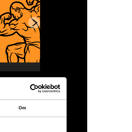
Om
1 10 56
3 62 96