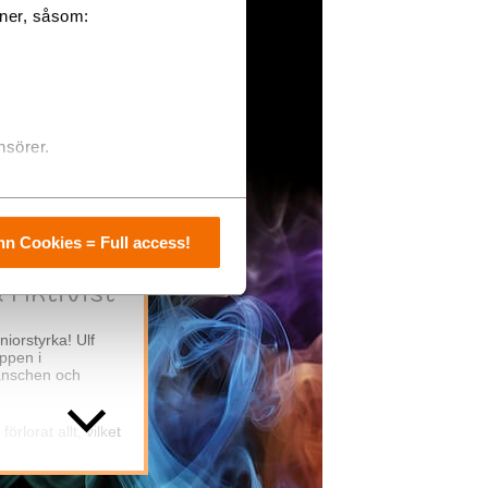
sida
oner, såsom:
nsörer.
n Cookies = Full access!
 Aktivist
iorstyrka! Ulf
oppen i
ranschen och
rlorat allt, vilket