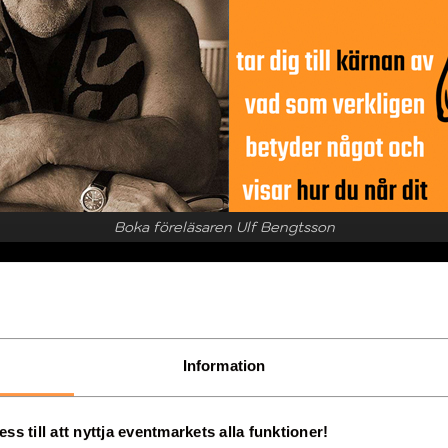
Boka föreläsaren Ulf Bengtsson
Information
on
010-64
»DIREKTMAIL
072-25
s till att nyttja eventmarkets alla funktioner!