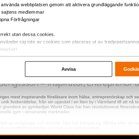
»Hem
g använda webbplatsen genom att aktivera grundläggande funkti
d sajtens medlemmar
pna Förfrågningar
rrekt utan dessa cookies.
använder sig inte av cookies som placeras ut av tredjepartsanno
ON
tmarket!
Avvisa
Godkän
Bengtsson – Inspiratör, Entreprenör &
iges mest inspirerande föreläsare inom hälsa, entreprenörskap och sen
nik livsberättelse, från sin uppväxt i en liten by i Värmland till att nå t
m grundare av gymkedjan World Class har han revolutionerat fitnessb
tionella gym i utmanande marknader.
lats av motgångar och triumfer. Han har kämpat sig tillbaka efter att ha fö
till en kraftfull berättelse om mod och beslutsamhet.