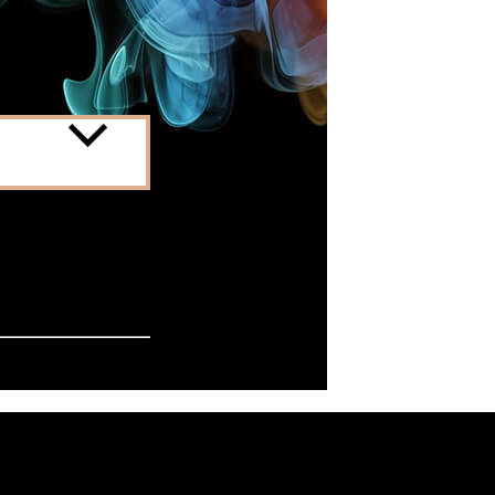
 är
ng anpassad för
från att starta
ion. Denna
mental styrka.