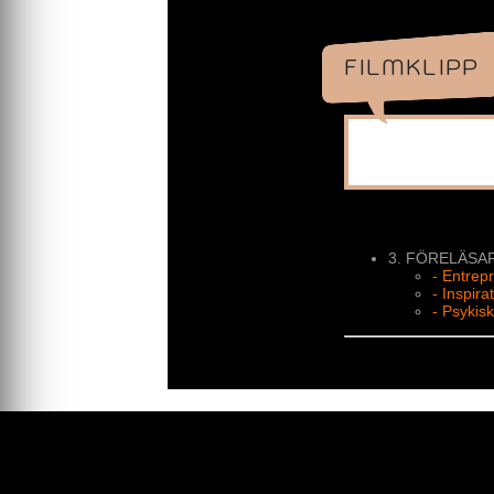
Boka Ulf för att 
företagsledare, en
dig. Missa inte ch
FILMKLIPP
I huvudet 
Hur skapar man fr
och leda företag,
föreläsning är per
Innehåll:
Framgångss
3. FÖRELÄSA
Betydelsen 
Interkultur
- Entrep
Innovation 
- Inspira
Personlig 
- Psykis
Skapa en me
Upptäck verktygen
Ulf Bengtsson bok
Kontakta oss gärn
/ Christine Günth