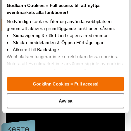
Godkänn Cookies = Full access till att nyttja
eventmarkets alla funktioner!
Nödvändiga cookies låter dig använda webbplatsen
INFORMATION
genom att aktivera grundläggande funktioner, såsom:
Sidnavigering & sök bland sajtens medlemmar
Skicka meddelanden & Öppna Förfrågningar
Åtkomst till Backstage
Webbplatsen fungerar inte korrekt utan dessa cookies.
City Porslinsuthyrning hyr
Notera att Eventmarket inte använder sig inte av cookies
ut bord, stol, porslin m.m
som placeras ut av tredjepartsannonsörer.
Varmt välkommen till Eventmarket!
Hos City Porslinsuthyrning får du hjälp med
Godkänn Cookies = Full access!
porslin, bord, stolar mm så att du kan ordna en
perfekt och lyckad fest. Den tråkiga disken lämnar
du till oss!
Avvisa
Följande saker kan du hyra hos oss.
Bord
Stolar
Glas
KARTA
Porslin