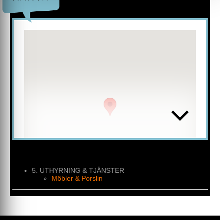
Bestick
Dukar & Servetter
Överdrag till ståbord
Ljusstakar & Ljusdekorationer
Varmhållning & Kyla
Kaffemaskiner
Div Tillbehör
Välkommen att höra av dig till CITY
PORSLINSUTHYRNING.
5. UTHYRNING & TJÄNSTER
Möbler & Porslin