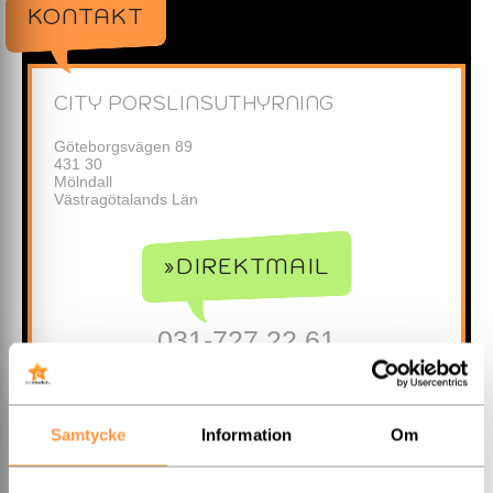
KONTAKT
CITY PORSLINSUTHYRNING
Göteborgsvägen 89
431 30
Mölndall
Västragötalands Län
»DIREKTMAIL
031-727 22 61
0769-46 39 33
»Hemsida
Samtycke
Information
Om