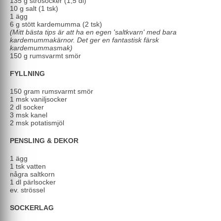
135 g strösocker (1,5 dl)
10 g salt (1 tsk)
1 ägg
6 g stött kardemumma (2 tsk)
(Mitt bästa tips är att ha en egen 'saltkvarn' med bara
kardemummakärnor. Det ger en fantastisk färsk
kardemummasmak)
150 g rumsvarmt smör
FYLLNING
150 gram rumsvarmt smör
1 msk vaniljsocker
2 dl socker
3 msk kanel
2 msk potatismjöl
PENSLING & DEKOR
1 ägg
1 tsk vatten
några saltkorn
1 dl pärlsocker
ev. strössel
SOCKERLAG