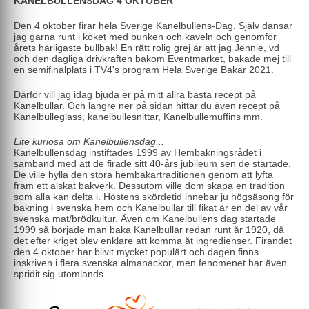
KANELBULLENSDAG 4 OKTOBER
Den 4 oktober firar hela Sverige Kanelbullens-Dag. Själv dansar
jag gärna runt i köket med bunken och kaveln och genomför
årets härligaste bullbak! En rätt rolig grej är att jag Jennie, vd
och den dagliga drivkraften bakom Eventmarket, bakade mej till
en semifinalplats i TV4's program Hela Sverige Bakar 2021.
Därför vill jag idag bjuda er på mitt allra bästa recept på
Kanelbullar. Och längre ner på sidan hittar du även recept på
Kanelbulleglass, kanelbullesnittar, Kanelbullemuffins mm.
Lite kuriosa om Kanelbullensdag...
Kanelbullensdag instiftades 1999 av Hembakningsrådet i
samband med att de firade sitt 40-års jubileum sen de startade.
De ville hylla den stora hembakartraditionen genom att lyfta
fram ett älskat bakverk. Dessutom ville dom skapa en tradition
som alla kan delta i. Höstens skördetid innebar ju högsäsong för
bakning i svenska hem och Kanelbullar till fikat är en del av vår
svenska mat/brödkultur. Även om Kanelbullens dag startade
1999 så började man baka Kanelbullar redan runt år 1920, då
det efter kriget blev enklare att komma åt ingredienser. Firandet
den 4 oktober har blivit mycket populärt och dagen finns
inskriven i flera svenska almanackor, men fenomenet har även
spridit sig utomlands.