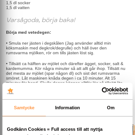
1,5 dl socker
1,5 dl vatten
Varsågoda, börja baka!
Börja med vetedegen:
• Smula ner jästen i degskålen (Jag använder alltid min
köksmaskin med degkrok/degrulle) och häll över den
rumsvarma mjölken, rör om tills jästen löst sig.
• Tillsätt ca hälften av mjölet och därefter ägget, socker, salt &
kardemumma. Kör några minuter så att allt går ihop. Tillsätt nu
det mesta av mjölet (spar någon dl) och sist det rumsvarma
smöret. Låt maskinen knåda degen i ca 10 minuter. Alt 15
minuter för hand. Skulle degen kännas alltför lös så tillsätt lite
mer mjöl. Degen skall vara blank och smidig när den är klar och
hellre lite lös än för mjölstinn.
• Låt degen vila övertäckt med plastfilm och bakduk cirka 20-30
Samtycke
Information
Om
minuter. Jag brukar låta den vila i en stor vid skål, där den har
gott om plats.
Gör iordning fyllningen:
Godkänn Cookies = Full access till att nyttja
• Blanda ihop alla ingredienser till fyllningen och vispa samman