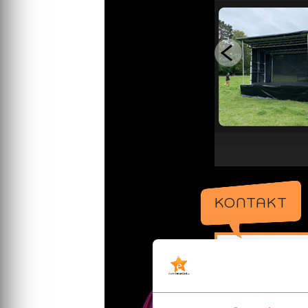
KONTAKT
Mobilscen.s
Håkan Larsson
Fagerstagatan 6
163 53