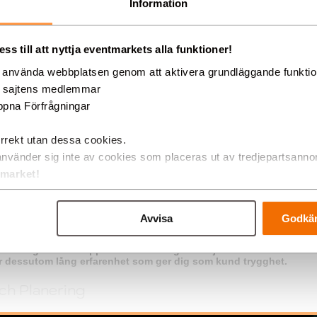
Information
s till att nyttja eventmarkets alla funktioner!
g använda webbplatsen genom att aktivera grundläggande funkti
d sajtens medlemmar
pna Förfrågningar
ON
rrekt utan dessa cookies.
använder sig inte av cookies som placeras ut av tredjepartsanno
tmarket!
SCENER FÖR FEST & KONSERT
Avvisa
Godkän
juder fullservice för både hyra och försäljning av scen och
ilscen Sverige ingår i
Högtalartjänst
gruppen och vi jobbar ofta 
lösningar för att uppnå vårt mål att göra varje case unikt. Vi besi
 dessutom lång erfarenhet som ger dig som kund trygghet.
ch Planering