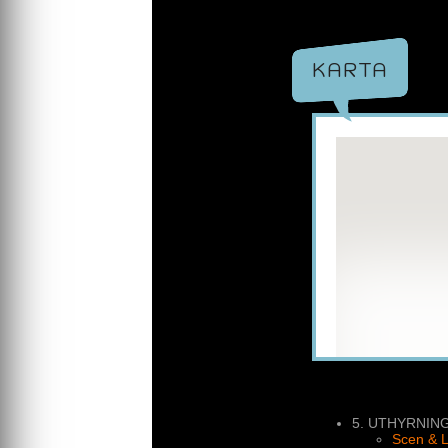
Vi levererar scen
placeringen för b
perfekt på plats.
KARTA
Förberede
Inför ditt evenema
säkert upp scenen 
evenemanget ser v
Rivning oc
Efter ditt evenema
ursprungliga skick
fokusera på att 
Mobilscen Sveri
scener. Vår ambis
skulle passa till 
kontaktades. Före
behoven.
Hos oss får du al
genomförande. Vår
5. UTHYRNIN
arrangemanget gå
Scen & L