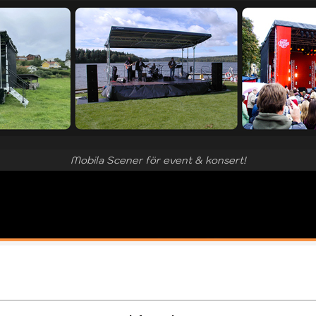
Mobila Scener för event & konsert!
e
08-628
»DIREKTMAIL
»Hem