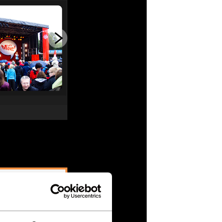
 75 30
sida