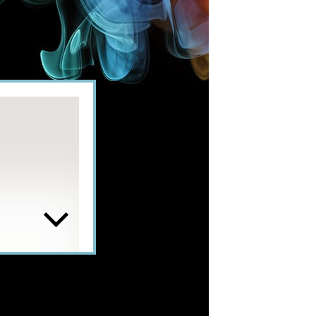
 att optimera
ning som fungerar
bygger snabbt och
 tid. Under
rställs till sitt
 så att ni kan
edelstora mobila
elstora scener som
 och leverantörer
m möter de flesta
planering till
är