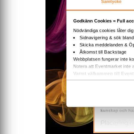
Samtycke
Spånga
Stockholms Län
Godkänn Cookies = Full acces
Nödvändiga cookies låter di
Sidnavigering & sök blan
Skicka meddelanden & Öp
INFORMATI
Åtkomst till Backstage
Webbplatsen fungerar inte ko
Notera att Eventmarket inte 
Varmt välkommen till Even
MOBILA 
Mobilscen.se erb
scenteknik. Mob
okonventionella 
kunskap och har
Placering o