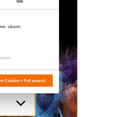
Om
oner, såsom:
nsörer.
n Cookies = Full access!
med
tter både