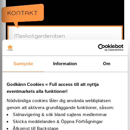
KONTAKT
Maskotgarderoben
Lars Bille
Pillas väg 27
266 51
Vejbystrand
Samtycke
Information
Om
»DIREKTMAIL
Godkänn Cookies = Full access till att nyttja
076 624 41 77
eventmarkets alla funktioner!
Nödvändiga cookies låter dig använda webbplatsen
»Hemsida
genom att aktivera grundläggande funktioner, såsom:
Sidnavigering & sök bland sajtens medlemmar
Skicka meddelanden & Öppna Förfrågningar
Åtkomst till Backstage