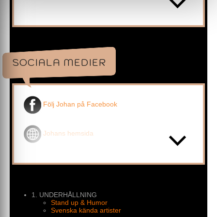
scenen blir det rent magiskt. Johan Glans har arbetat
professionellt som stand up-komiker sedan debuten
1994 och gjort över tusen standup-framträdanden
runtom i landet.
Johan Glans bokas via All Things Live.
Kontakta oss vid frågor eller bokning.
SOCIALA MEDIER
Följ Johan på Facebook
Johans hemsida
1. UNDERHÅLLNING
Stand up & Humor
Svenska kända artister