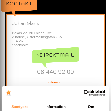
KONTAKT
Johan Glans
Bokas via: All Things Live
A house, Östermalmsgatan 26A
114 26
Stockholm
»DIREKTMAIL
08-440 92 00
»Hemsida
Samtycke
Information
Om