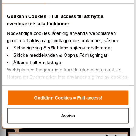
INFORMATION
Godkänn Cookies = Full access till att nyttja
eventmarkets alla funktioner!
Nödvändiga cookies låter dig använda webbplatsen
genom att aktivera grundläggande funktioner, såsom:
Johan Glans, älskad och
Sidnavigering & sök bland sajtens medlemmar
folkkär komiker
Skicka meddelanden & Öppna Förfrågningar
Åtkomst till Backstage
Webbplatsen fungerar inte korrekt utan dessa cookies.
Johan Glans - En av Sveriges mest älskade och
folkkära komiker, hyllad av alla!
Notera att Eventmarket inte använder sig inte av cookies
som placeras ut av tredjepartsannonsörer.
Boka Johan Glans
Varmt välkommen till Eventmarket!
Godkänn Cookies = Full access!
Johan Glans blir mer Johan Glans på scenen. Och ju
mer Johan Glans man får, desto roligare är det. Johan
kan bokas som: standupkomiker, skådespelare,
film/TV-medverkan och musikal/teater.
Avvisa
FILMKLIPP
Han har en sparsmakad mimik, men ett höjt ögonbryn i
rätt ögonblick blir rena "gånerpåknä-roligt". Vi är vana
vid att se Johan Glans vara rolig på TV. Men på