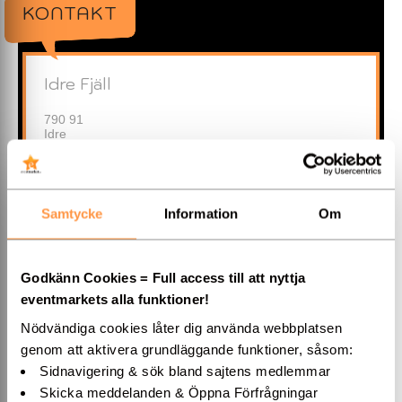
KONTAKT
Idre Fjäll
790 91
Idre
Dalarnas Län
»DIREKTMAIL
Samtycke
Information
Om
0253-41 000
Godkänn Cookies = Full access till att nyttja
eventmarkets alla funktioner!
»Hemsida
Nödvändiga cookies låter dig använda webbplatsen
genom att aktivera grundläggande funktioner, såsom:
Sidnavigering & sök bland sajtens medlemmar
Skicka meddelanden & Öppna Förfrågningar