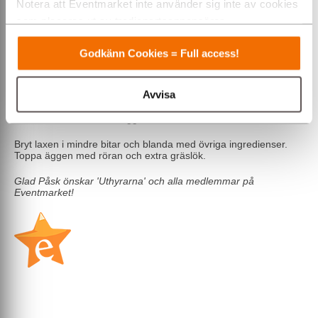
Notera att Eventmarket inte använder sig inte av cookies
8 ägg
100 g varmrökt lax
som placeras ut av tredjepartsannonsörer.
1 dl majonnäs
Varmt välkommen till Eventmarket!
2 msk hackad kapris
1 tsk finrivet citronskal
Godkänn Cookies = Full access!
2 msk finskuren gräslök (+ extra till dekoration)
Gör så här
Avvisa
Lägg äggen i kokande vatten och koka 10–12 minuter och spola
kallt. Skala och halvera äggen.
Bryt laxen i mindre bitar och blanda med övriga ingredienser.
Toppa äggen med röran och extra gräslök.
Glad Påsk önskar 'Uthyrarna' och alla medlemmar på
Eventmarket!