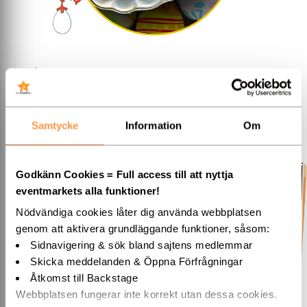
Uthyrarnas
Ägghalvor med Lax & kapris &
citron
Samtycke
Information
Om
Behöver du hyra in
bord & stolar
till festen?
Partytält
eller
kanske
ljud & ljusteknik
? Här finns även
scen & läktare
samt
cateringleverantörer.
...
Godkänn Cookies = Full access till att nyttja
eventmarkets alla funktioner!
Nu så här till påsk så bjuder Uthyrarna - alltså
uthyrningsföretagen på ett enkelt och gott recept på:
Nödvändiga cookies låter dig använda webbplatsen
genom att aktivera grundläggande funktioner, såsom:
Ägghalvor med Lax, kapris & citron
Sidnavigering & sök bland sajtens medlemmar
Skicka meddelanden & Öppna Förfrågningar
Ingredienser
Åtkomst till Backstage
8 portioner
Webbplatsen fungerar inte korrekt utan dessa cookies.