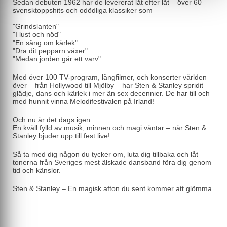
Sedan debuten 1962 har de levererat låt efter låt – över 60
svensktoppshits och odödliga klassiker som
"Grindslanten"
"I lust och nöd"
"En sång om kärlek"
"Dra dit pepparn växer"
"Medan jorden går ett varv"
Med över 100 TV-program, långfilmer, och konserter världen
över – från Hollywood till Mjölby – har Sten & Stanley spridit
glädje, dans och kärlek i mer än sex decennier. De har till och
med hunnit vinna Melodifestivalen på Irland!
Och nu är det dags igen.
En kväll fylld av musik, minnen och magi väntar – när Sten &
Stanley bjuder upp till fest live!
Så ta med dig någon du tycker om, luta dig tillbaka och låt
tonerna från Sveriges mest älskade dansband föra dig genom
tid och känslor.
Sten & Stanley – En magisk afton du sent kommer att glömma.