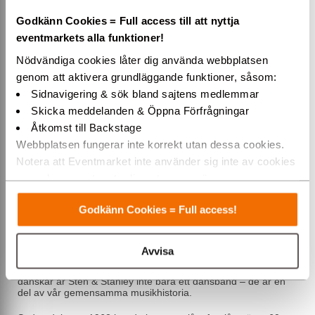
Godkänn Cookies = Full access till att nyttja
eventmarkets alla funktioner!
Köp biljetter hos Ticketmaster till Sten & Stanley – En
Kväll Att Minnas! på Linköping 28 oktober 2026 &
Nödvändiga cookies låter dig använda webbplatsen
Karlstad 15 november 2026.
genom att aktivera grundläggande funktioner, såsom:
Sidnavigering & sök bland sajtens medlemmar
Skicka meddelanden & Öppna Förfrågningar
Åtkomst till Backstage
Köp dina biljetter direkt via
Ticketmaster.se
Webbplatsen fungerar inte korrekt utan dessa cookies.
För biljettfrågor ring Ticketmasters callcenter på telefon 077-
Notera att Eventmarket inte använder sig inte av cookies
170 70 70
som placeras ut av tredjepartsannonsörer.
Sten & Stanley – En Kväll Att Minnas!
Varmt välkommen till Eventmarket!
Godkänn Cookies = Full access!
En magisk afton med legendarerna Sten & Stanley
Säger du "Jag vill vara din, Margareta" – ja, då vet hela
Avvisa
Skandinavien precis vilka du menar.
För generationer av svenskar, norrmän, finländare och
danskar är Sten & Stanley inte bara ett dansband – de är en
del av vår gemensamma musikhistoria.