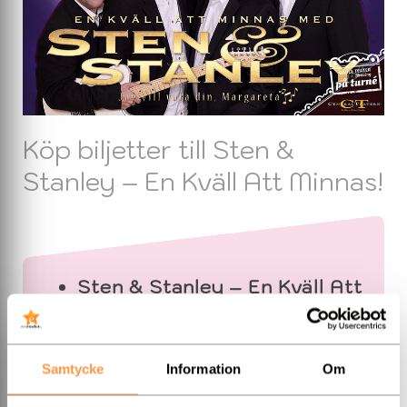
Köp biljetter till Sten &
Stanley – En Kväll Att Minnas!
Sten & Stanley – En Kväll Att
Minnas!
Linköping 28 oktober 2026
Karlstad 15 november 2026
Samtycke
Information
Om
Köp biljetter HÄR!