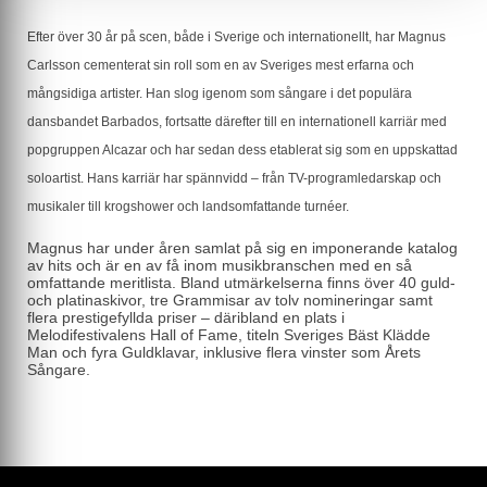
Efter över 30 år på scen, både i Sverige och internationellt, har Magnus
Carlsson cementerat sin roll som en av Sveriges mest erfarna och
mångsidiga artister. Han slog igenom som sångare i det populära
dansbandet Barbados, fortsatte därefter till en internationell karriär med
popgruppen Alcazar och har sedan dess etablerat sig som en uppskattad
soloartist. Hans karriär har spännvidd – från TV-programledarskap och
musikaler till krogshower och landsomfattande turnéer.
Magnus har under åren samlat på sig en imponerande katalog
av hits och är en av få inom musikbranschen med en så
omfattande meritlista. Bland utmärkelserna finns över 40 guld-
och platinaskivor, tre Grammisar av tolv nomineringar samt
flera prestigefyllda priser – däribland en plats i
Melodifestivalens Hall of Fame, titeln Sveriges Bäst Klädde
Man och fyra Guldklavar, inklusive flera vinster som Årets
Sångare.