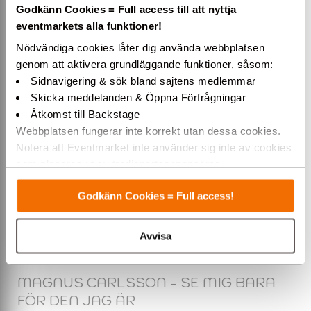
Godkänn Cookies = Full access till att nyttja
Sverige turné
eventmarkets alla funktioner!
2 oktober till 24 oktober
Nödvändiga cookies låter dig använda webbplatsen
2026
genom att aktivera grundläggande funktioner, såsom:
Köp endast biljetter
Sidnavigering & sök bland sajtens medlemmar
Skicka meddelanden & Öppna Förfrågningar
Åtkomst till Backstage
Köp biljetter hos Ticketmaster till MAGNUS CARLSSON -
Webbplatsen fungerar inte korrekt utan dessa cookies.
SE MIG BARA FÖR DEN JAG ÄR på Sverige turné, 2
Notera att Eventmarket inte använder sig inte av cookies
oktober till 24 oktober 2026.
som placeras ut av tredjepartsannonsörer.
Varmt välkommen till Eventmarket!
Godkänn Cookies = Full access!
Köp dina biljetter direkt via
Ticketmaster.se
Avvisa
För biljettfrågor ring Ticketmasters callcenter på telefon 077-
170 70 70
MAGNUS CARLSSON - SE MIG BARA
FÖR DEN JAG ÄR