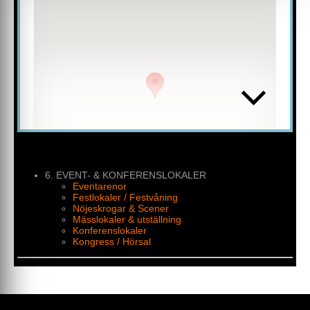
Kontakta lokalbokningen via e-post för frågor eller
bokning!
6. EVENT- & KONFERENSLOKALER
Eventarenor
Festlokaler / Festvåning
Nöjeskrogar & Scener
Mässlokaler & utställning
Konferenslokaler
Kongress / Hörsal