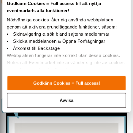
Godkänn Cookies = Full access till att nyttja
eventmarkets alla funktioner!
Gästantal
Nödvändiga cookies låter dig använda webbplatsen
10800
genom att aktivera grundläggande funktioner, såsom:
Sidnavigering & sök bland sajtens medlemmar
Skicka meddelanden & Öppna Förfrågningar
ARCUSHALLEN -
Åtkomst till Backstage
EVENTARENA FÖR IDROTT,
Webbplatsen fungerar inte korrekt utan dessa cookies.
Notera att Eventmarket inte använder sig inte av cookies
EVENEMANG, KONFERENS &
som placeras ut av tredjepartsannonsörer.
MÄSSA.
Varmt välkommen till Eventmarket!
Godkänn Cookies = Full access!
ARCUSHALLEN
är en av Europas största
anläggningar för inomhusaktiviteter. Hallen är mycket
flexibel och kan på kort tid anpassas för idrott, mässor,
Avvisa
KARTA
konserter eller andra ändamål. I hallen finns också bra
utrymmen för konferenser, föredrag och
diskussionsgrupper.
FAKTA
Arcushallen är totalt 12 000 m2 och takhöjden
är 18 m. Max antal tillåtna i hallen är 10 800 personer.