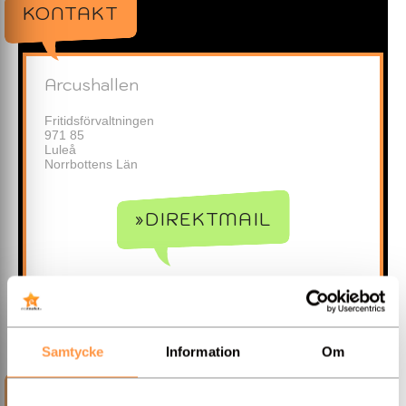
KONTAKT
Arcushallen
Fritidsförvaltningen
971 85
Luleå
Norrbottens Län
»DIREKTMAIL
Samtycke
Information
Om
INFORMATION