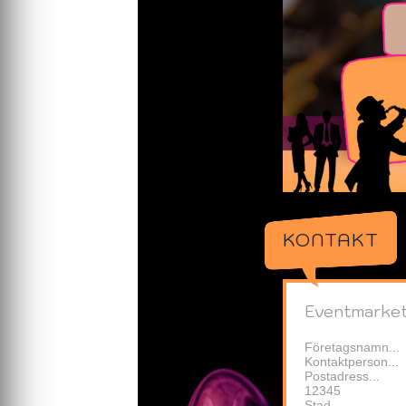
KONTAKT
Eventmarke
Företagsnamn...
Kontaktperson...
Postadress...
12345
Stad...