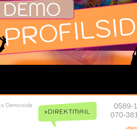
ts Demosida
0589-
»DIREKTMAIL
070-38
»Hem