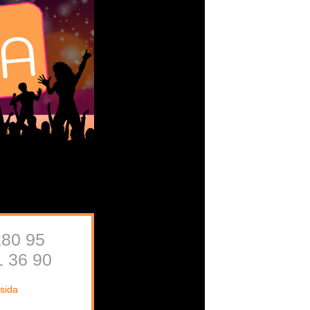
180 95
1 36 90
sida