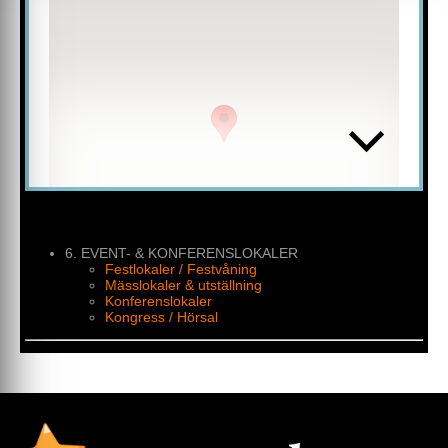
och idéer så kan vi tillsammans skapa de bästa
förutsättningarna för att ditt arrangemang blir både
framgångsrikt och minnesvärt. Med god planering ökar
möjligheterna för att mötet ska blir en succé.
Vi hjälper dig att förverkliga dina idéer!
Varmt välkomna!
6. EVENT- & KONFERENSLOKALER
Festlokaler / Festvåning
Mässlokaler & utställning
Konferenslokaler
Kongress / Hörsal