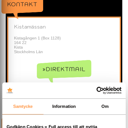
KONTAKT
Kistamässan
Kistagången 1 (Box 1128)
164 22
Kista
Stockholms Län
»DIREKTMAIL
Samtycke
Information
Om
INFORMATION
Godkänn Cookies = Full access till att nyttja