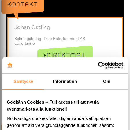
KONTAKT
Johan Östling
Bokningsbolag: True Entertainment AB
Calle Linné
»DIREKTMAIL
070-357 77 50
Samtycke
Information
Om
»Hemsida
Godkänn Cookies = Full access till att nyttja
eventmarkets alla funktioner!
Nödvändiga cookies låter dig använda webbplatsen
genom att aktivera grundläggande funktioner, såsom:
INFORMATION