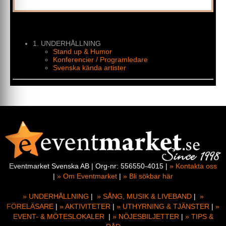
medverkat i:
Smala Sussie (2003)
Bröllopsfotografen (2009)
Mammas Pojkar (2012)
1. UNDERHÅLLNING
Ack Värmland (2015 & 2017)
Stand up & Humor
Hela Sverige Bakar 2018, 2019, 2020, 2021,
Konferencier / Programledare
2022, 2023, 2024
Svenska kända artister
Varmt välkommen att skicka en förfrågan :)
/ Calle Linné,
True Entertainment
Eventmarket Svenska AB | Org-nr: 556550-4015 |
» Kontakta oss
|
» Om Eventmarket
|
» Bli sökbar här
» UNDERHÅLLNING
|
» SÅNG, MUSIK & LIVEBAND
|
»
FÖRELÄSARE
|
» AKTIVITETER
|
» UTHYRNING & TJÄNSTER
|
»
EVENT- & MÖTESLOKALER
|
» NÖJESBILJETTER
|
» TIPS &