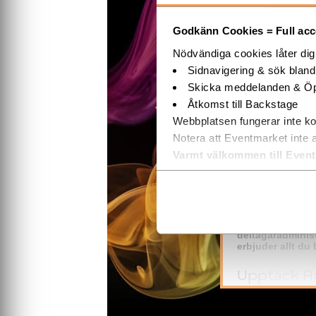
Åkersberga
Godkänn Cookies = Full acces
Nödvändiga cookies låter di
Sidnavigering & sök blan
INFORMATI
Skicka meddelanden & Öp
Åtkomst till Backstage
Webbplatsen fungerar inte ko
Notera att Eventmarket inte 
Varmt välkommen till Even
System fö
Digitala 
Effektivisera h
deltagaradminist
erbjuder allt du
Upptäck Ax
– Ditt Kom