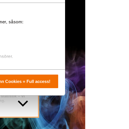
oner, såsom:
nsörer.
ring samt
n Cookies = Full access!
och
tatistik – vi
ng.