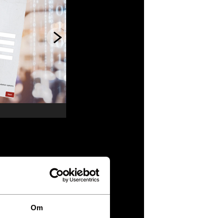
 23 980
sida
Om