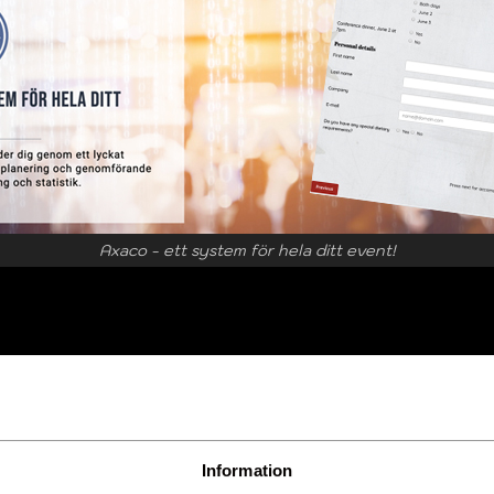
Axaco - ett system för hela ditt event!
t System AB
08-522
»DIREKTMAIL
röm
»Hem
Information