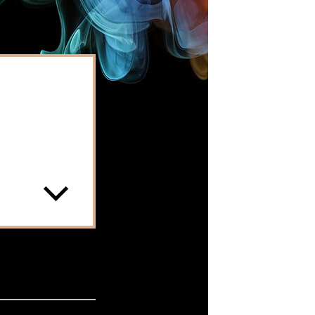
 en mängd
:
tagarapp. Dessa
mation om eventet.
 och effektivt!
n för er! Genom