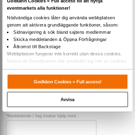
Godkänn Cookies = Full access till att nyttja
*För- & efternamn
eventmarkets alla funktioner!
Nödvändiga cookies låter dig använda webbplatsen
genom att aktivera grundläggande funktioner, såsom:
Företag (alt. privat)
Sidnavigering & sök bland sajtens medlemmar
Skicka meddelanden & Öppna Förfrågningar
Åtkomst till Backstage
Telefon
Webbplatsen fungerar inte korrekt utan dessa cookies.
Notera att Eventmarket inte använder sig inte av cookies
som placeras ut av tredjepartsannonsörer.
*E-post
Varmt välkommen till Eventmarket!
Godkänn Cookies = Full access!
*Rubrik / Ämne
Avvisa
*Meddelande / Jag önskar hjälp med...