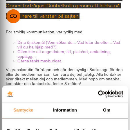
Öppen förfrågan! Dubbelkolla genom att klicka på
nere till vänster på sajten.
För smidig kommunikation, var tydlig med:
Dina önskemål (Vem söker du... Vad letar du efter... Vad
vill du ha hjälp med?)
Glöm inte att ange datum, tid, plats/ort, omfattning,
upplägg...
Gärna tänkt maxbudget
Vi granskar din förfrågan och gör den synlig i Backstage för den
eller de medlemmar som kan vara dej behjälplig. Alla kontakter
sker direkt mellan dej och medlemmen. Med hopp om snabba
kontakter och fantastiska fester & möten!
/ Eventmarket
-------------------------------------------
Har du frågor om medlemskap eller annat?
» Kontakta Jennie
på Eventmarket
Samtycke
Information
Om
Har du frågor om fakturor?
» Kontakta Johnny på Eventmarket
-------------------------------------------