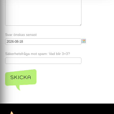
Svar önskas senast
Säkerhetsfråga mot spam: Vad blir 3+3?
SKICKA