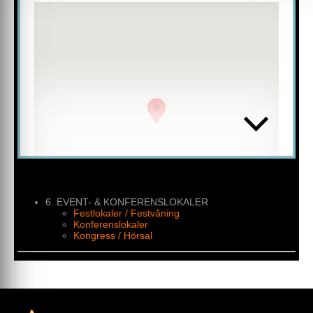
Från idé till lyckat event - vi hjälper dig hela vägen!
Konferenser, bröllop, möten och fester. Södra Teatern
har lång erfarenhet av eventverksamhet och vi har i
våra anrika lokaler arrangerat allt från modevisningar
och releaser, till bolagsstämmor och sagobröllop.
Hos oss får du möjligheten att inspirera din personal,
nå fram med ditt budskap eller fira din högtidsdag högt
över Söders höjder. Med vackra historiska lokaler,
vidunderlig utsikt och två restauranger kan vi
skräddarsy ditt event, efter dina behov. Eftersom vi
dessutom arrangerar konserter, klubbar och teater i
vår ordinarie verksamhet så har vi ljud- och
ljusresurser som är svåra att slå.
Södra Teatern Event erbjuder totallösningar för alla
typer av arrangemang. Från styrelsemöte eller
6. EVENT- & KONFERENSLOKALER
internationell konferens till spektakulär modevisning
Festlokaler / Festvåning
eller storslagen fest i sekelskiftesmiljö.
Konferenslokaler
Eventproducenterna bistår med projektledning,
Kongress / Hörsal
scenografi, artistförmedling, tekniska lösningar, mat-
och dryckespaket samt serveringspersonal.
Välkomna!