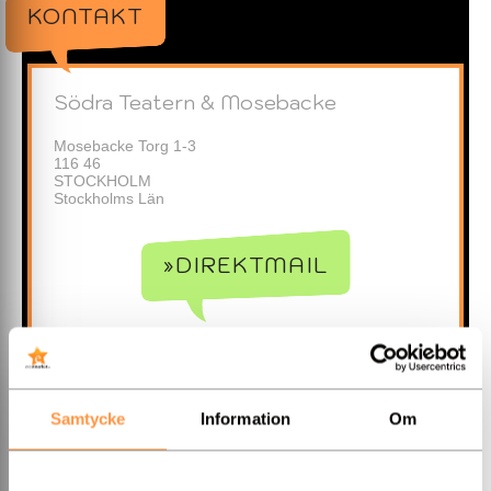
KONTAKT
Södra Teatern & Mosebacke
Mosebacke Torg 1-3
116 46
STOCKHOLM
Stockholms Län
»DIREKTMAIL
»Hemsida
Samtycke
Information
Om