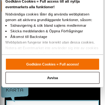
Godkänn Cookies = Full access till att nyttja
INFORMATION
eventmarkets alla funktioner!
Nödvändiga cookies låter dig använda webbplatsen
genom att aktivera grundläggande funktioner, såsom:
Gästantal
Sittande matgäster
Sidnavigering & sök bland sajtens medlemmar
600
230
Skicka meddelanden & Öppna Förfrågningar
Åtkomst till Backstage
Webbplatsen fungerar inte korrekt utan dessa cookies.
EVENT PÅ SÖDRA TEATERN
Notera att Eventmarket inte använder sig inte av cookies
som placeras ut av tredjepartsannonsörer.
Södra Teatern i Stockholm erbjuder anrika
Varmt välkommen till Eventmarket!
eventlokaler och konferenslokaler. Bistår med
egna eventproducenter, catering & personal...
Godkänn Cookies = Full access!
Max kapacitet Mingel: 600 pers
Antal konferens-/grupprum: 5 sT
Avvisa
Största konferenslokal/hörsal: 414 pers
Sittande matgäster: 80 / 150 / 100 pers
Fullständiga rättigheter: Ja
KARTA
Övernattning: Nej
_________________________________________________