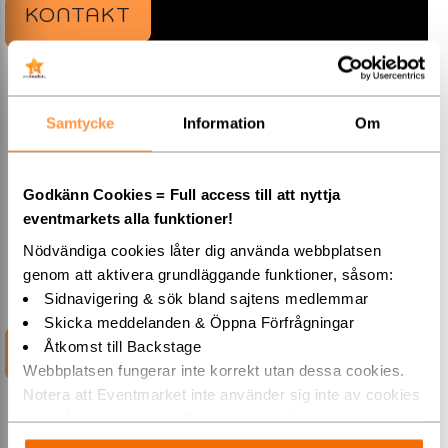
KONTAKT
Live Nation | Show- & Konsertbiljetter
Samtycke
Information
Om
08-665 01 00
Godkänn Cookies = Full access till att nyttja
»Hemsida
eventmarkets alla funktioner!
Nödvändiga cookies låter dig använda webbplatsen
genom att aktivera grundläggande funktioner, såsom:
Sidnavigering & sök bland sajtens medlemmar
Skicka meddelanden & Öppna Förfrågningar
INFORMATION
Åtkomst till Backstage
Webbplatsen fungerar inte korrekt utan dessa cookies.
Notera att Eventmarket inte använder sig inte av cookies
som placeras ut av tredjepartsannonsörer.
Varmt välkommen till Eventmarket!