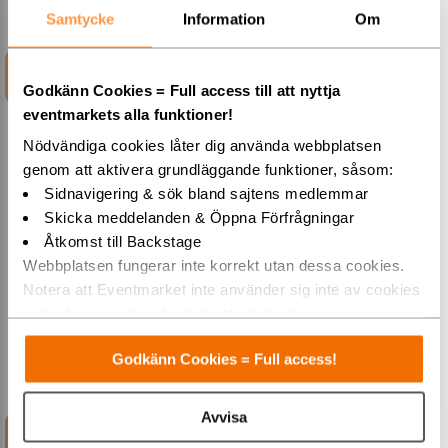
Samtycke
Information
Om
INFORMATION
Godkänn Cookies = Full access till att nyttja
eventmarkets alla funktioner!
Nödvändiga cookies låter dig använda webbplatsen
genom att aktivera grundläggande funktioner, såsom:
Från Barbados till
Sidnavigering & sök bland sajtens medlemmar
Skicka meddelanden & Öppna Förfrågningar
Partytrubaduren Mathias
Åtkomst till Backstage
'Crazy' Lager
Webbplatsen fungerar inte korrekt utan dessa cookies.
Notera att Eventmarket inte använder sig inte av cookies
Nu har du chansen att boka en oförglömlig
som placeras ut av tredjepartsannonsörer.
musikkväll med Mathias "Crazy" Lagers
enmansorkester! Som grundare av dansbandet
Varmt välkommen till Eventmarket!
Barbados har Mathias över 30 års erfarenhet av att
Godkänn Cookies = Full access!
underhålla publiken över hela landet. Nu kan du
boka Mathias Lager som partytrubadur till er fest.
Avvisa
Boka Mathias, en imponerande partytrubadur och
FILMKLIPP
multiinstrumentalist, för ditt nästa evenemang och