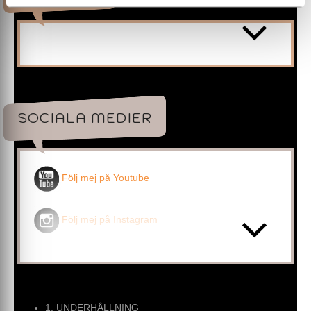
förvandla kvällen till en musikalisk upplevelse. Mathias
behärskar hela 12 instrument, inklusive sång, och
erbjuder en unik enmansorkestershow. Följ med på en
musikalisk resa som täcker Barbados hits, svenska
visklassiker och populärmusik från 50-talet fram till
idag, kryddad med anekdoter från hans spännande
turnéliv.
För ditt företagsevenemang, middag eller dansfest
anpassar Mathias låtval och tema efter dina önskemål
SOCIALA MEDIER
för en skräddarsydd upplevelse. Han kan även erbjuda
musikquiz och underhållande trubadurkvällar som
sätter pricken över i:et. Kontakta Mathias idag för att
ge dina gäster en oförglömlig musikkväll och skapa
magiska minnen!
Följ mej på Youtube
Gage enligt överenskommelse.
Om Crazy Lager
Följ mej på Instagram
30 år i dansbandet Barbados (sedan 1992)
Medverkat i Melodifestivalen 4 gånger
17 låtar på Svensktoppen
Vunnit 3 Grammis'
12 Guldskivor
3 Platinaskivor
1. UNDERHÅLLNING
Heter egentligen Mathias...