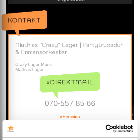
KONTAKT
Mathias ”Crazy” Lager | Partytrubadur
& Enmansorkester
Crazy Lager Music
Mathias Lager
»DIREKTMAIL
070-557 85 66
»Hemsida