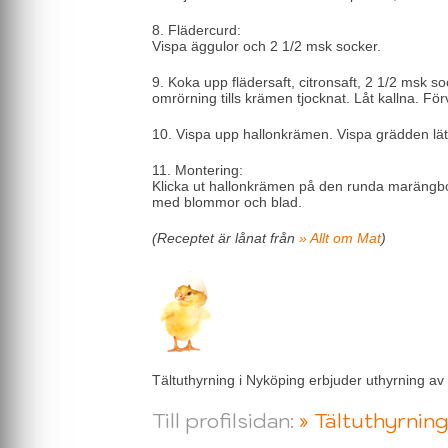
8. Flädercurd:
Vispa äggulor och 2 1/2 msk socker.
9. Koka upp flädersaft, citronsaft, 2 1/2 msk so
omrörning tills krämen tjocknat. Låt kallna. Förv
10. Vispa upp hallonkrämen. Vispa grädden lätt 
11. Montering:
Klicka ut hallonkrämen på den runda marängbo
med blommor och blad.
(Receptet är lånat från
» Allt om Mat
)
Tältuthyrning i Nyköping erbjuder uthyrning av
Till profilsidan:
» Tältuthyrnin