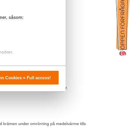
oner, såsom:
nsörer.
 till 55–60°.
n plåt.
n Cookies = Full access!
ret. Låt marängerna kallna på galler.
jud krämen under omrörning på medelvärme tills