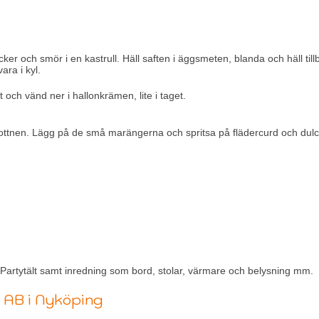
cker och smör i en kastrull. Häll saften i äggsmeten, blanda och häll ti
ara i kyl.
och vänd ner i hallonkrämen, lite i taget.
ttnen. Lägg på de små marängerna och spritsa på flädercurd och dulce
 Partytält samt inredning som bord, stolar, värmare och belysning mm.
g AB i Nyköping