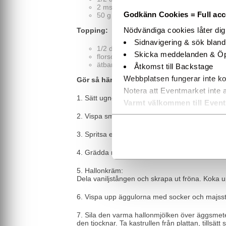
2 msk pressad citron
Godkänn Cookies = Full acces
50 g smör
Nödvändiga cookies låter di
Topping:
Sidnavigering & sök blan
1/2 dl dulce de leche ­(karamelliserad mj
Skicka meddelanden & Öp
florsocker
ätbara blommor och blad
Åtkomst till Backstage
Webbplatsen fungerar inte ko
Gör så här:
Notera att Eventmarket inte 
1. Sätt ugnen på 100° varmluft. Rör ihop socker
Varmt välkommen till Even
2. Vispa smeten till en fast marängsmet, gärna i
3. Spritsa en krans, ca 22 cm, på ett bakplåts
4. Grädda marängkrans och småmaränger mitt i 
5. Hallonkräm:
Dela vaniljstången och skrapa ut fröna. Koka upp
6. Vispa upp äggulorna med socker och majsst
7. Sila den varma hallonmjölken över äggsmete
den tjocknar. Ta kastrullen från plattan, tillsätt 