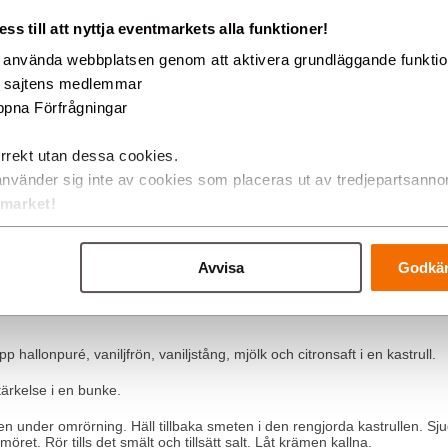
s till att nyttja eventmarkets alla funktioner!
g använda webbplatsen genom att aktivera grundläggande funkti
d sajtens medlemmar
ölk)
pna Förfrågningar
rrekt utan dessa cookies.
använder sig inte av cookies som placeras ut av tredjepartsanno
 och äggvita i en rostfri skål. Värm upp över vattenbad under omrörning
tmarket!
 en hushålls­assistent. Blanda i vaniljsockret.
papper på en plåt och runda maränger på ett annat bakplåtspapper på e
Avvisa
Godkän
ugnen ca 1 timme, tills de känns lätta och lossnar från bakplåtspappe
 hallonpuré, vaniljfrön, vaniljstång, mjölk och citronsaft i en kastrull.
ärkelse i en bunke.
n under omrörning. Häll tillbaka smeten i den rengjorda kastrullen. S
smöret. Rör tills det smält och tillsätt salt. Låt krämen kallna.