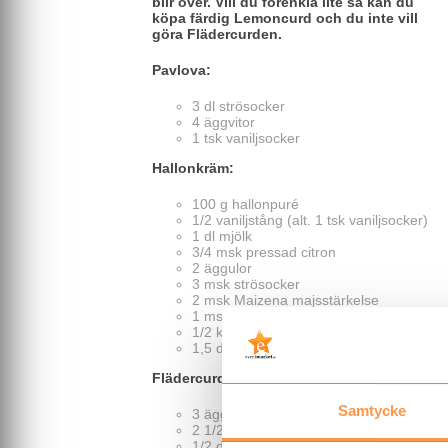
blir över. Vill du förenkla lite så kan du
köpa färdig Lemoncurd och du inte vill
göra Flädercurden.
Pavlova:
3 dl strösocker
4 äggvitor
1 tsk vaniljsocker
Hallonkräm:
100 g hallonpuré
1/2 vaniljstång (alt. 1 tsk vaniljsocker)
1 dl mjölk
3/4 msk pressad citron
2 äggulor
3 msk strösocker
2 msk Maizena majsstärkelse
1 msk smör
1/2 krm salt
1,5 dl vispgrädde
Flädercurd:
Samtycke
3 äggulor
2 1/2 msk + 2 1/2 msk strösocker
1/2 dl konc flädersaft