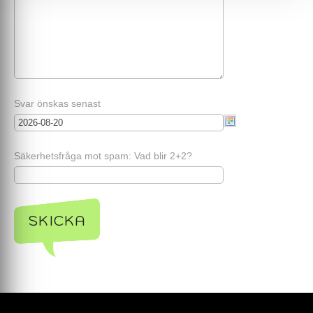
Svar önskas senast
Säkerhetsfråga mot spam: Vad blir 2+2?
SKICKA