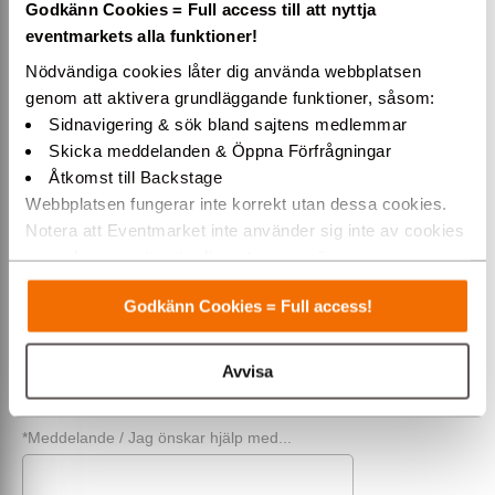
Godkänn Cookies = Full access till att nyttja
*För- & efternamn
eventmarkets alla funktioner!
Nödvändiga cookies låter dig använda webbplatsen
genom att aktivera grundläggande funktioner, såsom:
Företag (alt. privat)
Sidnavigering & sök bland sajtens medlemmar
Skicka meddelanden & Öppna Förfrågningar
Åtkomst till Backstage
Telefon
Webbplatsen fungerar inte korrekt utan dessa cookies.
Notera att Eventmarket inte använder sig inte av cookies
som placeras ut av tredjepartsannonsörer.
*E-post
Varmt välkommen till Eventmarket!
Godkänn Cookies = Full access!
*Rubrik / Ämne
Avvisa
*Meddelande / Jag önskar hjälp med...