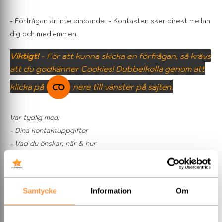
- Förfrågan är inte bindande
- Kontakten sker direkt mellan
dig och medlemmen.
Viktigt!
- För att kunna skicka en förfrågan, så krävs
att du godkänner Cookies! Dubbelkolla genom att
klicka på
nere till vänster på sajten.
Var tydlig med:
- Dina kontaktuppgifter
- Vad du önskar, när & hur
- B
udget
- antal gäster...
Samtycke
Information
Om
OBS!
Detta formulär får
INTE
nyttjas för reklam eller andra
säljerbjudanden!