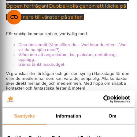
Öppen förfrågan! Dubbelkolla genom att klicka på
nere till vänster på sajten.
För smidig kommunikation, var tydlig med:
Dina önskemål (Vem söker du... Vad letar du efter... Vad
vill du ha hjälp med?)
Glöm inte att ange datum, tid, plats/ort, omfattning,
upplägg...
Gärna tänkt maxbudget
Vi granskar din förfrågan och gör den synlig i Backstage för den
eller de medlemmar som kan vara dej behjälplig. Alla kontakter
sker direkt mellan dej och medlemmen. Med hopp om snabba
kontakter och fantastiska fester & möten!
/ Eventmarket
-------------------------------------------
Har du frågor om medlemskap eller annat?
» Kontakta Jennie
på Eventmarket
Samtycke
Information
Om
Har du frågor om fakturor?
» Kontakta Johnny på Eventmarket
-------------------------------------------