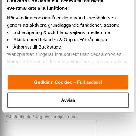
Godkänn Cookies = Full access till att nyttja
*För- & efternamn
eventmarkets alla funktioner!
Nödvändiga cookies låter dig använda webbplatsen
genom att aktivera grundläggande funktioner, såsom:
Företag (alt. privat)
Sidnavigering & sök bland sajtens medlemmar
Skicka meddelanden & Öppna Förfrågningar
Åtkomst till Backstage
Telefon
Webbplatsen fungerar inte korrekt utan dessa cookies.
Notera att Eventmarket inte använder sig inte av cookies
som placeras ut av tredjepartsannonsörer.
*E-post
Varmt välkommen till Eventmarket!
Godkänn Cookies = Full access!
*Rubrik / Ämne
Avvisa
*Meddelande / Jag önskar hjälp med...