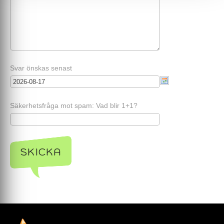
Svar önskas senast
Säkerhetsfråga mot spam: Vad blir 1+1?
SKICKA