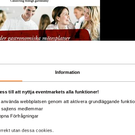
Information
s till att nyttja eventmarkets alla funktioner!
g använda webbplatsen genom att aktivera grundläggande funkti
08-37
d sajtens medlemmar
»DIREKTMAIL
en 62
pna Förfrågningar
»Hem
rrekt utan dessa cookies.