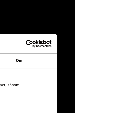
Om
oner, såsom:
 85 60
sida