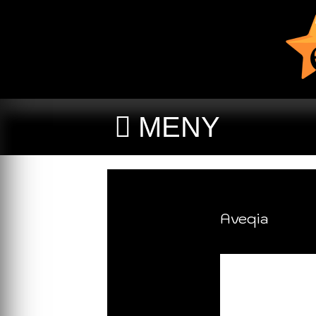
MENY
Aveqia