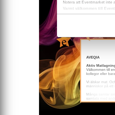
Notera att Eventmarket inte 
Varmt välkommen till Even
INFORMATI
AVEQIA
Aktiv Matlagnin
Välkommen till en
kollegor eller bar
Vi älskar mat. Oc
människor på ett s
Många samlar sina
samtala med andra
aktivitet däremot
det är ett socialt 
Våra kockar har l