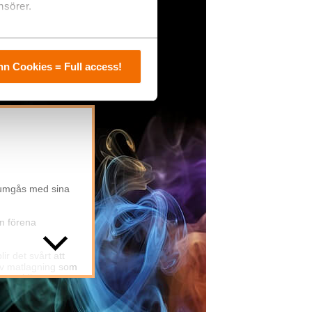
nsörer.
n Cookies = Full access!
, umgås med sina
an förena
r det svårt att
iv matlagning som
g samtidigt som
a med människor