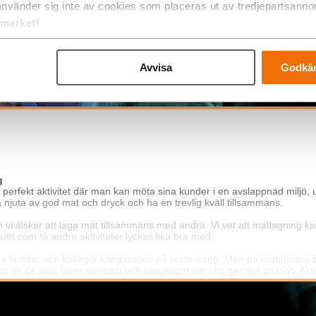
använder sig inte av cookies som placeras ut av tredjepartsanno
tmarket!
Avvisa
Godkän
ON
g
 perfekt aktivitet där man kan möta sina kunder i en avslappnad miljö
a njuta av god mat och dryck och ha en trevlig kväll tillsammans.
h vi älskar att laga mat tillsammans med andra. Vi vet att matlagning k
ätt som få andra aktiviteter lyckas lika bra med.
 kunder och kollegor kring maten på restaurang. Men på restaurang bli
 än de som sitter närmast och umgänget blir ofta ganska passivt. Akt
 passar alla människor, årstider, väder och kläder. AVEQIA är en lyxkro
event.
ång erfarenhet från olika stjärnkrogar världen över och dem är lika br