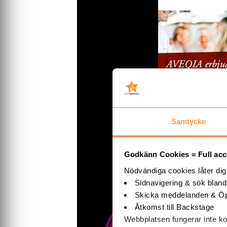
Samtycke
KONTAKT
Godkänn Cookies = Full acces
Nödvändiga cookies låter di
Aveqia
Sidnavigering & sök blan
Nordenflychtsväg
Skicka meddelanden & Öp
112 51
Åtkomst till Backstage
Stockholm
Stockholms Län
Webbplatsen fungerar inte ko