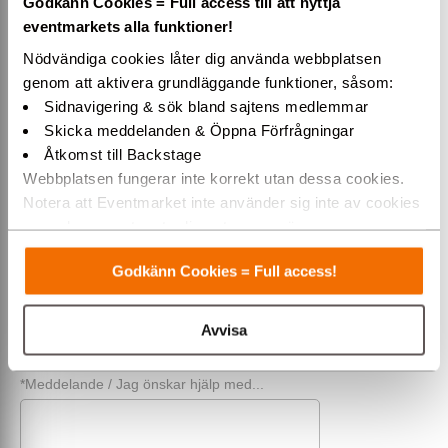
Godkänn Cookies = Full access till att nyttja
*För- & efternamn
eventmarkets alla funktioner!
Nödvändiga cookies låter dig använda webbplatsen
genom att aktivera grundläggande funktioner, såsom:
Företag (alt. privat)
Sidnavigering & sök bland sajtens medlemmar
Skicka meddelanden & Öppna Förfrågningar
Åtkomst till Backstage
Telefon
Webbplatsen fungerar inte korrekt utan dessa cookies.
Notera att Eventmarket inte använder sig inte av cookies
som placeras ut av tredjepartsannonsörer.
*E-post
Varmt välkommen till Eventmarket!
Godkänn Cookies = Full access!
*Rubrik / Ämne
Avvisa
*Meddelande / Jag önskar hjälp med...