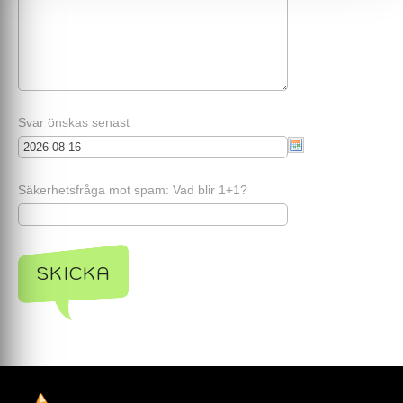
Svar önskas senast
Säkerhetsfråga mot spam: Vad blir 1+1?
SKICKA