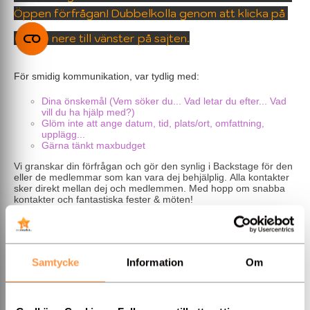
Öppen förfrågan! Dubbelkolla genom att klicka på
nere till vänster på sajten.
För smidig kommunikation, var tydlig med:
Dina önskemål (Vem söker du... Vad letar du efter... Vad
vill du ha hjälp med?)
Glöm inte att ange datum, tid, plats/ort, omfattning,
upplägg...
Gärna tänkt maxbudget
Vi granskar din förfrågan och gör den synlig i Backstage för den
eller de medlemmar som kan vara dej behjälplig. Alla kontakter
sker direkt mellan dej och medlemmen. Med hopp om snabba
kontakter och fantastiska fester & möten!
/ Eventmarket
-------------------------------------------
Har du frågor om medlemskap eller annat?
» Kontakta Jennie
på Eventmarket
Samtycke
Information
Om
Har du frågor om fakturor?
» Kontakta Johnny på Eventmarket
-------------------------------------------