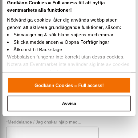
Godkänn Cookies = Full access till att nyttja
*För- & efternamn
eventmarkets alla funktioner!
Nödvändiga cookies låter dig använda webbplatsen
genom att aktivera grundläggande funktioner, såsom:
Företag (alt. privat)
Sidnavigering & sök bland sajtens medlemmar
Skicka meddelanden & Öppna Förfrågningar
Åtkomst till Backstage
Telefon
Webbplatsen fungerar inte korrekt utan dessa cookies.
Notera att Eventmarket inte använder sig inte av cookies
som placeras ut av tredjepartsannonsörer.
*E-post
Varmt välkommen till Eventmarket!
Godkänn Cookies = Full access!
*Rubrik / Ämne
Avvisa
*Meddelande / Jag önskar hjälp med...