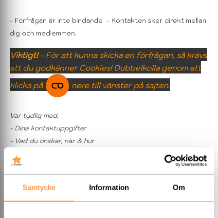
- Förfrågan är inte bindande
- Kontakten sker direkt mellan
dig och medlemmen.
Viktigt!
- För att kunna skicka en förfrågan, så krävs
att du godkänner Cookies! Dubbelkolla genom att
klicka på
nere till vänster på sajten.
Var tydlig med:
- Dina kontaktuppgifter
- Vad du önskar, när & hur
- B
udget
- antal gäster...
Samtycke
Information
Om
OBS!
Detta formulär får
INTE
nyttjas för reklam eller andra
säljerbjudanden!