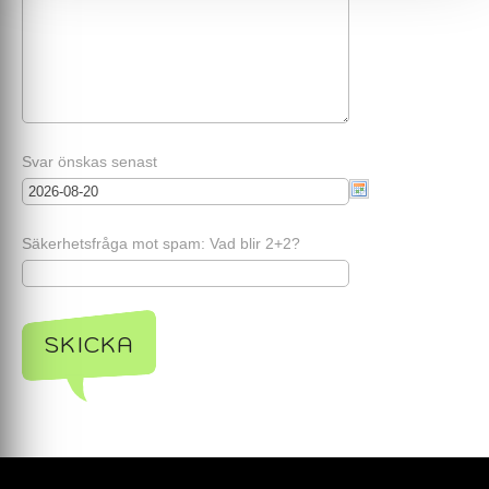
Svar önskas senast
Säkerhetsfråga mot spam: Vad blir 2+2?
SKICKA