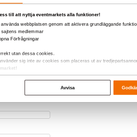
s till att nyttja eventmarkets alla funktioner!
 får
INTE
nyttjas för reklam eller andra säljerbjudanden!
g använda webbplatsen genom att aktivera grundläggande funkti
d sajtens medlemmar
pna Förfrågningar
rrekt utan dessa cookies.
använder sig inte av cookies som placeras ut av tredjepartsanno
tmarket!
Avvisa
Godkän