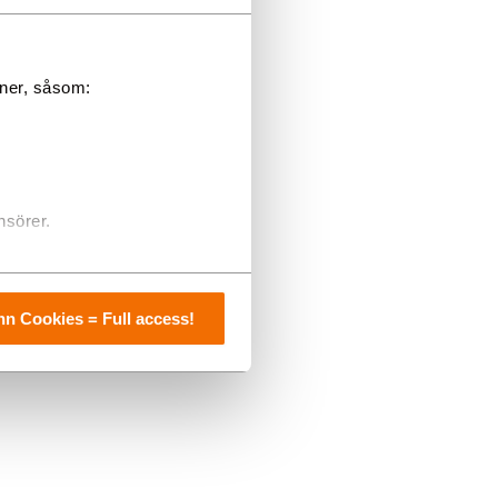
oner, såsom:
nsörer.
n Cookies = Full access!