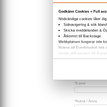
- antal gäster...
Godkänn Cookies = Full acces
OBS!
Detta formulär
Nödvändiga cookies låter di
Sidnavigering & sök blan
*För- & efternamn
Skicka meddelanden & Öp
Åtkomst till Backstage
Webbplatsen fungerar inte ko
Företag (alt. privat)
Notera att Eventmarket inte 
Varmt välkommen till Even
Telefon
*E-post
*Rubrik / Ämne