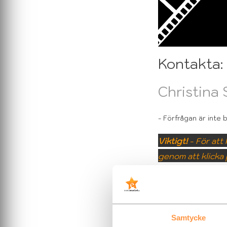
Kontakta:
Christina S
- Förfrågan är inte
Viktigt!
- För att
genom att klicka
Var tydlig med:
- Dina kontaktuppgi
- Vad du önskar, när
Samtycke
- B
udget