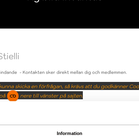
tielli
 bindande
- Kontakten sker direkt mellan dig och medlemmen.
 kunna skicka en förfrågan, så krävs att du godkänner Coo
 på
nere till vänster på sajten.
fter
 & hur
Information