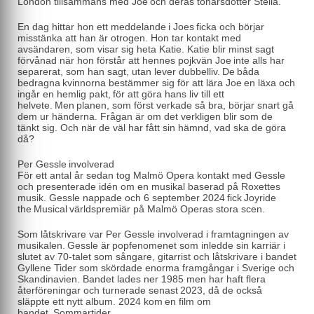
London tillsammans med Joe och deras tonårsdotter Stella.
En dag hittar hon ett meddelande i Joes ficka och börjar
misstänka att han är otrogen. Hon tar kontakt med
avsändaren, som visar sig heta Katie. Katie blir minst sagt
förvånad när hon förstår att hennes pojkvän Joe inte alls har
separerat, som han sagt, utan lever dubbelliv. De båda
bedragna kvinnorna bestämmer sig för att lära Joe en läxa och
ingår en hemlig pakt, för att göra hans liv till ett
helvete. Men planen, som först verkade så bra, börjar snart gå
dem ur händerna. Frågan är om det verkligen blir som de
tänkt sig. Och när de väl har fått sin hämnd, vad ska de göra
då?
Per Gessle involverad
För ett antal år sedan tog Malmö Opera kontakt med Gessle
och presenterade idén om en musikal baserad på Roxettes
musik. Gessle nappade och 6 september 2024 fick Joyride
the Musical världspremiär på Malmö Operas stora scen.
Som låtskrivare var Per Gessle involverad i framtagningen av
musikalen. Gessle är popfenomenet som inledde sin karriär i
slutet av 70-talet som sångare, gitarrist och låtskrivare i bandet
Gyllene Tider som skördade enorma framgångar i Sverige och
Skandinavien. Bandet lades ner 1985 men har haft flera
återföreningar och turnerade senast 2023, då de också
släppte ett nytt album. 2024 kom en film om
bandet, Sommartider.