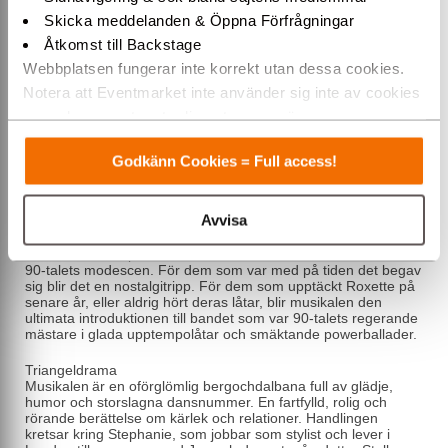
Ingen kan ha missat supersuccén Joyride the Musical – en av
Skicka meddelanden & Öppna Förfrågningar
Malmö Operas största publikframgångar någonsin. De nära
120 000 biljetterna sålde snabbt slut och efterfrågan har vida
Åtkomst till Backstage
överstigit tillgången. Musikalen har fått fantastiska recensioner
Webbplatsen fungerar inte korrekt utan dessa cookies.
och föreställningarna har slutat med öronbedövande jubel och
dans i stolsraderna.
Notera att Eventmarket inte använder sig inte av cookies
som placeras ut av tredjepartsannonsörer.
Till glädje för de många som blivit utan biljett och för de som
vill uppleva festen igen tar Malmö Opera åter upp Joyride the
Varmt välkommen till Eventmarket!
Musical hösten 2026, i en något uppdaterad version.
Godkänn Cookies = Full access!
Ikoniska musikvideor
Duon Roxette, Marie Fredriksson och Per Gessle, har sålt över
Avvisa
80 miljoner album. Låtar som Listen To Your Heart, It Must
Have Been Love och The Look har toppat listor världen över.
Musikalen är inspirerad av Roxettes ikoniska musikvideor och
90-talets modescen. För dem som var med på tiden det begav
sig blir det en nostalgitripp. För dem som upptäckt Roxette på
senare år, eller aldrig hört deras låtar, blir musikalen den
ultimata introduktionen till bandet som var 90-talets regerande
mästare i glada upptempolåtar och smäktande powerballader.
Triangeldrama
Musikalen är en oförglömlig bergochdalbana full av glädje,
humor och storslagna dansnummer. En fartfylld, rolig och
rörande berättelse om kärlek och relationer. Handlingen
kretsar kring Stephanie, som jobbar som stylist och lever i