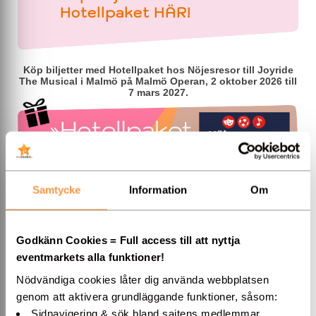
Hotellpaket HÄR!
Köp biljetter med Hotellpaket hos Nöjesresor till Joyride
The Musical i Malmö på Malmö Operan, 2 oktober 2026 till
7 mars 2027.
Boka hotellpaket hos
Nöjesresor.se.
Samtycke
Information
Om
Paketet inkluderar både biljetter och övernattning. Till vissa
evenemang finns även restaurangbesök som tillval.
Joyride The Musical - Malmö
Godkänn Cookies = Full access till att nyttja
eventmarkets alla funktioner!
Feelgood-musikalen Joyride the Musical, med musik av
legendariska popduon Roxette, hade världspremiär på Malmö
Nödvändiga cookies låter dig använda webbplatsen
Opera 2024. 2026 kommer succén tillbaka till Malmö Opera.
C'mon join the joyride!
genom att aktivera grundläggande funktioner, såsom:
Sidnavigering & sök bland sajtens medlemmar