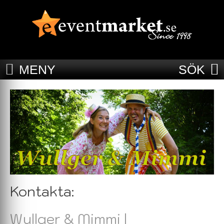
MENY
SÖK
Kontakta:
Wullger & Mimmi |