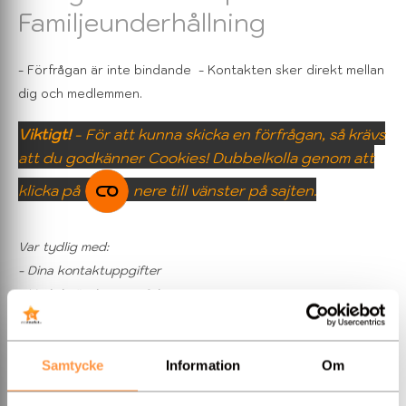
Familjeunderhållning
- Förfrågan är inte bindande
- Kontakten sker direkt mellan
dig och medlemmen.
Viktigt!
- För att kunna skicka en förfrågan, så krävs
att du godkänner Cookies! Dubbelkolla genom att
klicka på
nere till vänster på sajten.
Var tydlig med:
- Dina kontaktuppgifter
- Vad du önskar, när & hur
- B
udget
- antal gäster...
Samtycke
Information
Om
OBS!
Detta formulär får
INTE
nyttjas för reklam eller andra