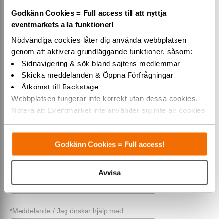
säljerbjudanden!
Godkänn Cookies = Full access till att nyttja
eventmarkets alla funktioner!
*För- & efternamn
Nödvändiga cookies låter dig använda webbplatsen
genom att aktivera grundläggande funktioner, såsom:
Sidnavigering & sök bland sajtens medlemmar
Företag (alt. privat)
Skicka meddelanden & Öppna Förfrågningar
Åtkomst till Backstage
Webbplatsen fungerar inte korrekt utan dessa cookies.
Telefon
Notera att Eventmarket inte använder sig inte av cookies
som placeras ut av tredjepartsannonsörer.
Varmt välkommen till Eventmarket!
*E-post
Godkänn Cookies = Full access!
Avvisa
*Rubrik / Ämne
*Meddelande / Jag önskar hjälp med...